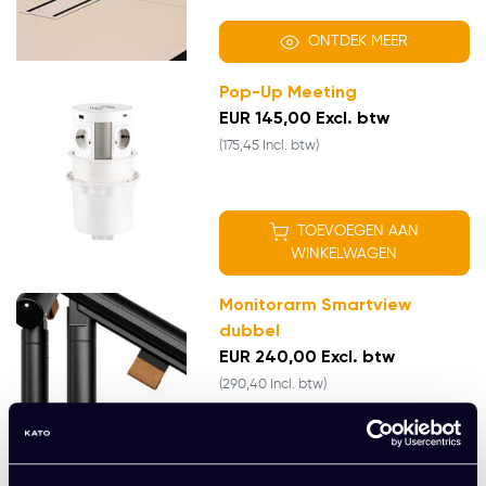
ONTDEK MEER
Pop-Up Meeting
EUR 145,00 Excl. btw
(175,45 Incl. btw)
TOEVOEGEN AAN
WINKELWAGEN
Monitorarm Smartview
dubbel
EUR 240,00 Excl. btw
(290,40 Incl. btw)
TOEVOEGEN AAN