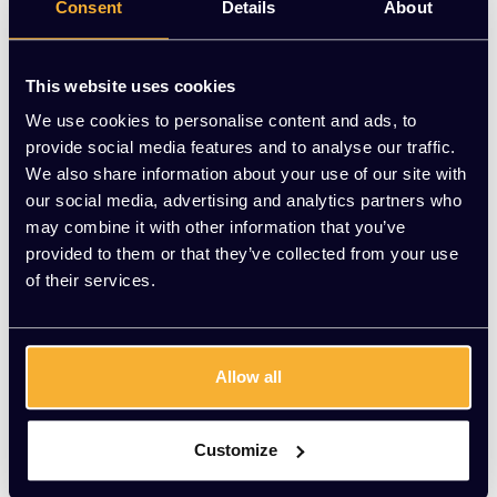
Consent
Details
About
WINKELWAGEN
Stekkersnoer 7 meter
This website uses cookies
EUR 30,24 Excl. btw
(36,59 Incl. btw)
We use cookies to personalise content and ads, to
provide social media features and to analyse our traffic.
We also share information about your use of our site with
our social media, advertising and analytics partners who
TOEVOEGEN AAN
WINKELWAGEN
may combine it with other information that you’ve
provided to them or that they’ve collected from your use
Stekkersnoer 4 meter
of their services.
EUR 16,58 Excl. btw
(20,06 Incl. btw)
Allow all
TOEVOEGEN AAN
WINKELWAGEN
Customize
...