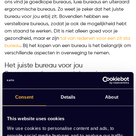
ons vind je goedkope bureaus, luxe bureaus en uiteraard
ergonomische bureaus. Zo weet je zeker dat het juiste
bureau voor jou erbij zit. Bovendien hebben we
verstelbare bureaus, zodat je ook de mogelijkheid hebt
om staand te werken. Dit is niet alleen goed voor je
gezondheid, maar er zijn
tal van redenen voor een zit sta
bureau
. Bij het kopen van een bureau is het belangrijk om
verschillende aspecten in overweging te nemen.
Het juiste bureau voor jou
Om op een goede en ergonomische manier aan een
bureau te kunnen werken, is het belangrijk dat het bureau
de juiste bureau hoogte heeft voor jou.
De juiste
werkhouding
is van groot belang. De hoogte van het
Consent
Details
About
bureau hangt af van je lichaamslengte. Een bureau dat
niet verstelbaar is, heeft meestal een hoogte van 70 tot
75 cm, wat geschikt is voor een lichaamslengte van
This website uses cookies
ongeveer 1.80 m. Daarnaast moet een bureautafel
We use cookies to personalise content and ads, to
minstens 120 cm breed en 80 cm diep zijn, zodat je je
provide social media features and to analyse our traffic.