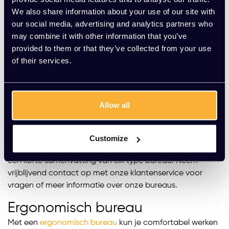
monitor of beeldscherm op de juiste afstand kunt
We also share information about your use of our site with
plaatsen. Dit helpt onder andere hoofdpijn en slecht
our social media, advertising and analytics partners who
zicht te voorkomen. Om er zeker van te zijn dat een
may combine it with other information that you’ve
bureau de juiste hoogte voor jou heeft, is het het beste
provided to them or that they’ve collected from your use
om te kiezen voor een verstelbaar bureau. Bij Kato
of their services.
Kantoorinrichting vind je het juiste verstelbare bureau
voor jou.
Verschillende soorten bureaus
Allow all
Bij Kato Kantoorinrichting hebben we een uitgebreid
aanbod van verschillende soorten verstelbare bureaus.
Je kunt bij ons zit sta bureaus kopen, maar ook speciale
Customize
ergonomische bureaus en duo bureaus. Hieronder volgt
een korte samenvatting van elk type bureau. Neem
vrijblijvend contact op met onze klantenservice voor
vragen of meer informatie over onze bureaus.
Ergonomisch bureau
Met een
ergonomisch bureau
kun je comfortabel werken