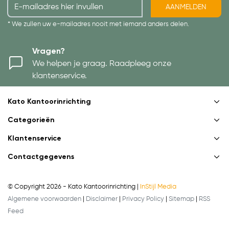
AANMELDEN
* We zullen uw e-mailadres nooit met iemand anders delen.
Vragen?
We helpen je graag. Raadpleeg onze
klantenservice.
Kato Kantoorinrichting
Categorieën
Klantenservice
Contactgegevens
© Copyright 2026 - Kato Kantoorinrichting |
InStijl Media
Algemene voorwaarden
|
Disclaimer
|
Privacy Policy
|
Sitemap
|
RSS
Feed