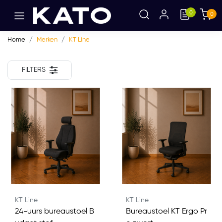
0
0
Home
Merken
KT Line
FILTERS
KT Line
KT Line
24-uurs bureaustoel B
Bureaustoel KT Ergo Pr