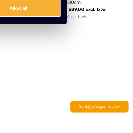
180x80cm
Allow all
 Excl. btw
EUR 589,00 Excl. btw
tw)
(712,69 Incl. btw)
Schrijf je eigen review