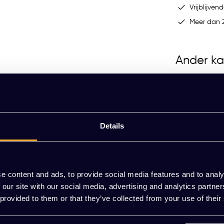
Vrijblijvend
Meer dan 2
Ander ka
Pre
Elektrisch Duo Bureau KT Pre
mium 180x80cm
Details
EUR 1.249,00 Excl. btw
(1.511,29 Incl. btw)
plossing voor werkplekken met twee
 van 13 tot 27 inch en is per arm belastbaar tot
e content and ads, to provide social media features and to analy
 ideale kijkhoogte en -hoek in, wat bijdraagt aan
aar
Meerdere varianten beschikbaar
 our site with our social media, advertising and analytics partn
 provided to them or that they’ve collected from your use of their
een modern kantoorinterieur. De arm wordt
Elektrisch
 voor bladdiktes van 10–88 mm. Hierdoor is de