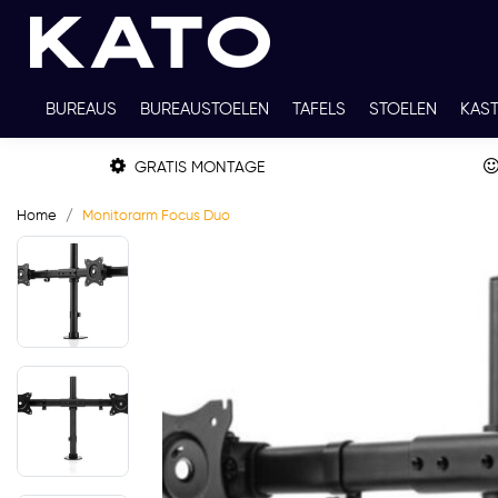
BUREAUS
BUREAUSTOELEN
TAFELS
STOELEN
KAS
TWEEDEHANDS
THUISWERKPLEKKEN
WERKBLADKLEU
GRATIS MONTAGE
Home
Monitorarm Focus Duo