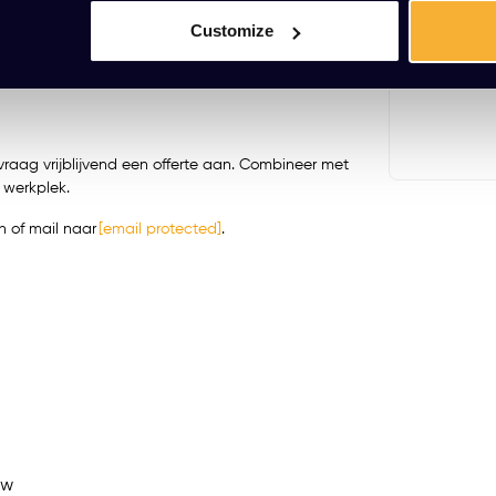
0) is standaard inbegrepen, evenals quick-release
160x80cm
Customize
orgt voor een opgeruimde werkplek.
EUR 569,00
(688,49 Incl. b
ingen of compacte bureaus waar comfort,
 vraag vrijblijvend een offerte aan. Combineer met
 werkplek.
 of mail naar
[email protected]
.
ew