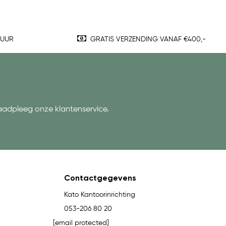
TUUR
GRATIS VERZENDING VANAF €400,-
aadpleeg onze klantenservice.
Contactgegevens
Kato Kantoorinrichting
053-206 80 20
[email protected]