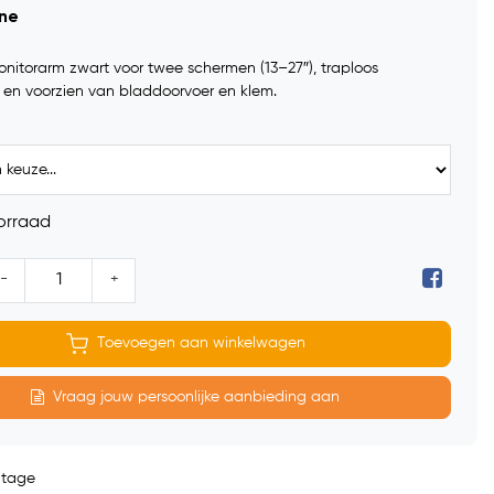
ine
nitorarm zwart voor twee schermen (13–27″), traploos
 en voorzien van bladdoorvoer en klem.
orraad
-
+
Toevoegen aan winkelwagen
Vraag jouw persoonlijke aanbieding aan
ntage