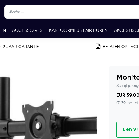
TEN
ACCESSOIRES
KANTOORMEUBILAIR HUREN
AKOESTISC
REN
CONTACT
2 JAAR GARANTIE
BETALEN OP FAC
Monit
Schrijf je ei
EUR 59,00
(71,39 Incl. b
Een v