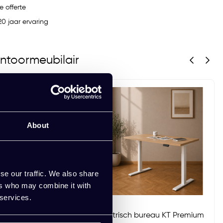
e offerte
0 jaar ervaring
ntoormeubilair
About
se our traffic. We also share
ers who may combine it with
 services.
 bureau KT Premium
Elektrisch bureau KT Premium