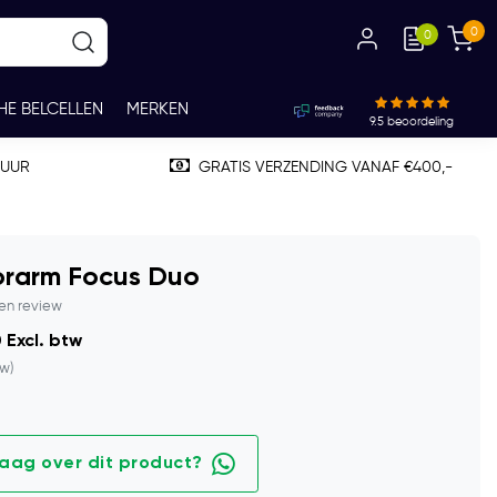
0
0
HE BELCELLEN
MERKEN
9.5
beoordeling
TUUR
GRATIS VERZENDING VANAF €400,-
orarm Focus Duo
gen review
 Excl. btw
tw)
raag over dit product?