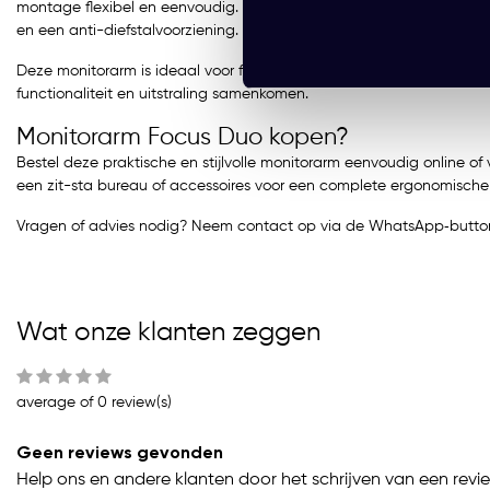
montage flexibel en eenvoudig. VESA‑bevestiging (75×75 en 100×10
en een anti-diefstalvoorziening. Geïntegreerd kabelmanagement z
Deze monitorarm is ideaal voor flexibele werkplekken, duo-opstell
functionaliteit en uitstraling samenkomen.
Monitorarm Focus Duo kopen?
Bestel deze praktische en stijlvolle monitorarm eenvoudig online of
een zit-sta bureau of accessoires voor een complete ergonomische
Vragen of advies nodig? Neem contact op via de WhatsApp‑button
Wat onze klanten zeggen
average of 0 review(s)
Geen reviews gevonden
Help ons en andere klanten door het schrijven van een revi