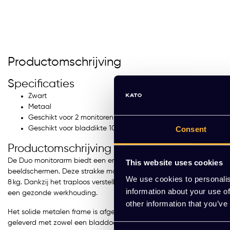
Productomschrijving
Specificaties
Zwart
Metaal
ektrisch Duo Bureau KT Pre
Elektrisch Duo Bureau KT 
Geschikt voor 2 monitoren van 13-27 inch
um 140x80cm
mium 160x80cm
Geschikt voor bladdikte 10-88mm
Consent
R 1.189,00 Excl. btw
EUR 1.219,00 Excl. btw
Productomschrijving
38,69 Incl. btw)
(1.474,99 Incl. btw)
De Duo monitorarm biedt een ergonomische en ruimte-efficiënte o
This website uses cookies
beeldschermen. Deze strakke monitorarm ondersteunt twee schermen
We use cookies to personalis
8 kg. Dankzij het traploos verstelbare ontwerp stel je eenvoudig de
Meerdere varianten beschikb
information about your use of
een gezonde werkhouding.
other information that you’ve
Het solide metalen frame is afgewerkt in zwart en past perfect in 
geleverd met zowel een bladdoorvoer als een bureauklem, geschikt