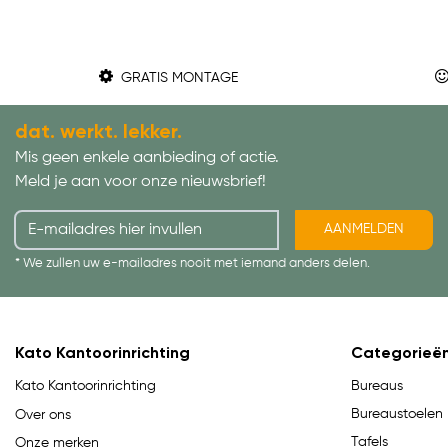
GRATIS MONTAGE
dat. werkt. lekker.
Mis geen enkele aanbieding of actie.
Meld je aan voor onze nieuwsbrief!
AANMELDEN
* We zullen uw e-mailadres nooit met iemand anders delen.
Kato Kantoorinrichting
Categorieë
Bureaus
Kato Kantoorinrichting
Bureaustoelen
Over ons
Tafels
Onze merken