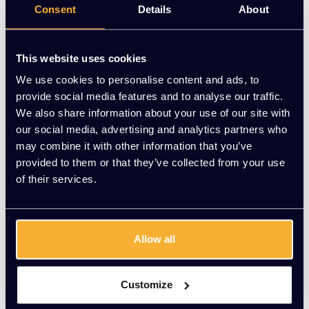
Consent
Details
About
Bureau Slinger zit/sta
Luxe Bureau 120x60c
This website uses cookies
120x80cm
m
We use cookies to personalise content and ads, to
EUR 335,00 Excl. btw
EUR 249,00 Excl. btw
provide social media features and to analyse our traffic.
We also share information about your use of our site with
our social media, advertising and analytics partners who
may combine it with other information that you’ve
provided to them or that they’ve collected from your use
of their services.
...
1
2
3
4
5
6
Allow all
Ergonomische bureaus bij Kato
Kantoorinrichting
Customize
Bij Kato Kantoorinrichting beschikken over een ruim