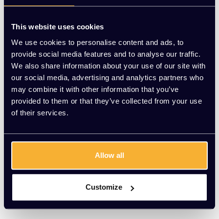
Doorkoppelsnoer 5 meter
This website uses cookies
EUR 18,71 Excl. btw
(22,64 Incl. btw)
We use cookies to personalise content and ads, to
provide social media features and to analyse our traffic.
We also share information about your use of our site with
our social media, advertising and analytics partners who
TOEVOEGEN AAN
WINKELWAGEN
may combine it with other information that you’ve
provided to them or that they’ve collected from your use
Kabel grip
of their services.
EUR 10,00 Excl. btw
(12,10 Incl. btw)
Allow all
ONTDEK MEER
Customize
...
1
2
3
4
5
6