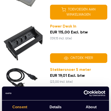
TOEVOEGEN AAN
WINKELWAGEN
Power Desk In
EUR 115,00 Excl. btw
(139,15 Incl. btw)
ONTDEK MEER
Stekkersnoer 5 meter
EUR 19,01 Excl. btw
(23,00 Incl. btw)
TOEVOEGEN AAN
Consent
Details
About
WINKELWAGEN