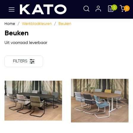
0
0
Home
Werkbladkleuren
Beuken
Beuken
Uit voorraad leverbaar
FILTERS