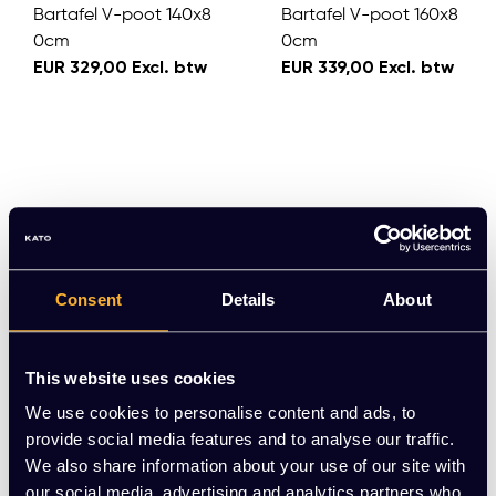
Bartafel V-poot 140x8
Bartafel V-poot 160x8
0cm
0cm
EUR 329,00 Excl. btw
EUR 339,00 Excl. btw
Consent
Details
About
This website uses cookies
We use cookies to personalise content and ads, to
provide social media features and to analyse our traffic.
We also share information about your use of our site with
our social media, advertising and analytics partners who
Solid Vergadertafel De
Vergadertafel Deens