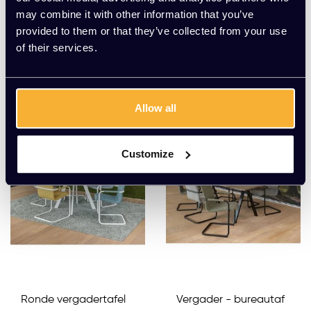
may combine it with other information that you’ve
ens Ovaal
Ovaal
provided to them or that they’ve collected from your use
EUR 565,00 Excl. btw
EUR 499,00 Excl. btw
of their services.
Allow all
Customize
Ronde vergadertafel
Vergader - bureautaf