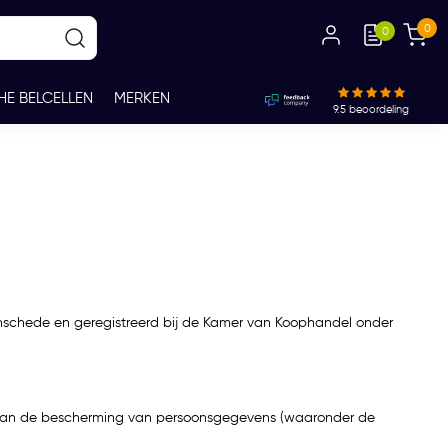
0
0
HE BELCELLEN
MERKEN
9.5
beoordeling
e Enschede en geregistreerd bij de Kamer van Koophandel onder
d van de bescherming van persoonsgegevens (waaronder de