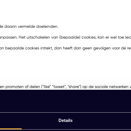
de daarin vermelde doeleinden.
 aanpassen. Het uitschakelen van (bepaalde) cookies, kan er wel toe l
van bepaalde cookies intrekt, dan heeft dan geen gevolgen voor de 
romoten of delen (“like” “tweet”, "share") op de sociale netwerken v
nstagram en Pinterest zelf afkomstig zijn. Door middel van deze code
gina die u deelt. Wij hebben daar geen invloed op.
en wijzigen) om te lezen wat deze partijen met uw (persoons)gegevens
Details