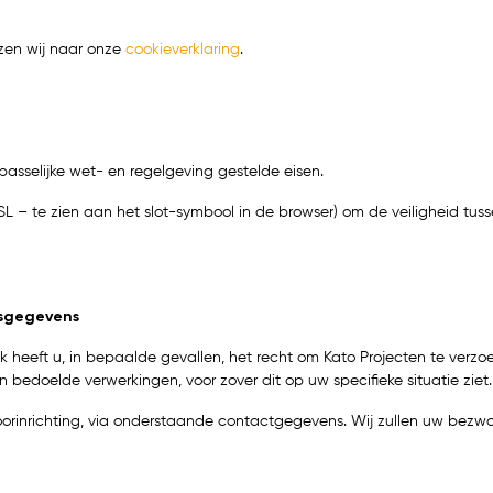
jzen wij naar onze
cookieverklaring
.
asselijke wet- en regelgeving gestelde eisen.
SSL – te zien aan het slot-symbool in de browser) om de veiligheid t
nsgegevens
 heeft u, in bepaalde gevallen, het recht om Kato Projecten te verz
bedoelde verwerkingen, voor zover dit op uw specifieke situatie ziet.
oorinrichting, via onderstaande contactgegevens. Wij zullen uw bezw