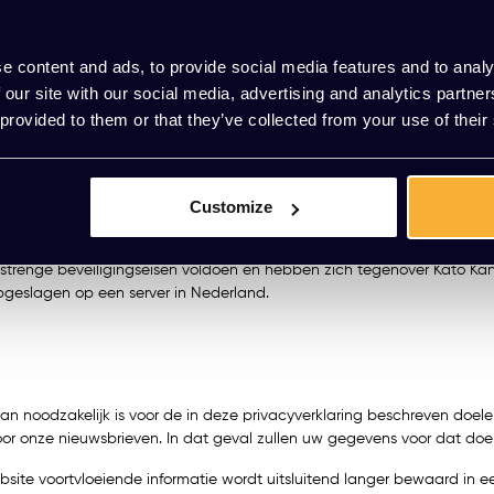
e content and ads, to provide social media features and to analy
 our site with our social media, advertising and analytics partn
 provided to them or that they’ve collected from your use of their
Customize
en genoemde doelen, niet gedeeld met andere partijen, met uitzonde
strenge beveiligingseisen voldoen en hebben zich tegenover Kato Kan
geslagen op een server in Nederland.
n noodzakelijk is voor de in deze privacyverklaring beschreven doele
oor onze nieuwsbrieven. In dat geval zullen uw gegevens voor dat do
te voortvloeiende informatie wordt uitsluitend langer bewaard in ee