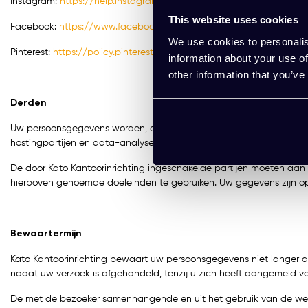
Instagram:
https://help.instagram.com/519522125107875
This website uses cookies
Facebook:
https://www.facebook.com/policy.php
We use cookies to personalis
Pinterest:
https://policy.pinterest.com/nl/privacy-policy
information about your use of
other information that you’ve
Derden
Uw persoonsgegevens worden, afgezien in het kader van de hierbov
hostingpartijen en data-analysebedrijven.
De door Kato Kantoorinrichting ingeschakelde partijen moeten aan 
hierboven genoemde doeleinden te gebruiken. Uw gegevens zijn op
Bewaartermijn
Kato Kantoorinrichting bewaart uw persoonsgegevens niet langer da
nadat uw verzoek is afgehandeld, tenzij u zich heeft aangemeld v
De met de bezoeker samenhangende en uit het gebruik van de websi