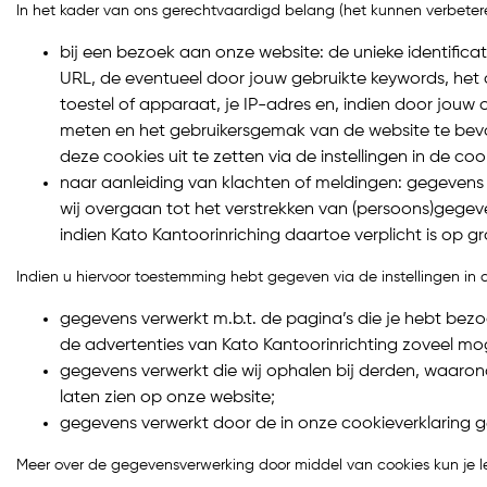
In het kader van ons gerechtvaardigd belang (het kunnen verbetere
bij een bezoek aan onze website: de unieke identificat
URL, de eventueel door jouw gebruikte keywords, het 
toestel of apparaat, je IP-adres en, indien door jo
meten en het gebruikersgemak van de website te bevor
deze cookies uit te zetten via de instellingen in de co
naar aanleiding van klachten of meldingen: gegevens
wij overgaan tot het verstrekken van (persoons)gegeve
indien Kato Kantoorinriching daartoe verplicht is op 
Indien u hiervoor toestemming hebt gegeven via de instellingen in
gegevens verwerkt m.b.t. de pagina’s die je hebt be
de advertenties van Kato Kantoorinrichting zoveel mog
gegevens verwerkt die wij ophalen bij derden, waarond
laten zien op onze website;
gegevens verwerkt door de in onze cookieverklaring g
Meer over de gegevensverwerking door middel van cookies kun je le