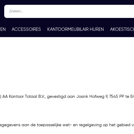
TEN
ACCESSOIRES
KANTOORMEUBILAIR HUREN
AKOESTISC
REN
CONTACT
n | AA Kantoor Totaal B.V., gevestigd aan Josink Hofweg 9, 7545 PP t
oonsgegevens aan de toepasselijke wet- en regelgeving op het gebie