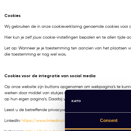
Cookies
Wij gebruiken de in onze cookieverklaring genoemde cookies voor 
Hier kun je zelf jouw cookie-instellingen bepalen en te allen tijde
Let op: Wanneer je je toestemming ten aanzien van het plaatsen 
die toestemming er nog wel was.
Cookies voor de integratie van social media
Op onze website zijn buttons opgenomen om webpagina’s te kunnen p
werken door middel van stukjes code die van LinkedIn, Facebook, I
op hun eigen pagina’s. Daarbij verzamelen zij gegevens over de pa
Leest u de betreffende privacyverklaringen (welke regelmatig kunn
Consent
LinkedIn:
https://www.linkedin.com/legal/privacy-policy