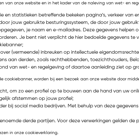
n van onze website en in het kader van de naleving van wet- en rege
ie en statistieken betreffende bekeken pagina’s, verkeer van e
door jouw gebruikte besturingssysteem, de door jouw gebruikte
uw opgegeven, je naam en e-mailadres. Deze gegevens helpen o
deren. Je bent niet verplicht de hier bedoelde gegevens te 
okiebanner;
 over (vermeende) inbreuken op intellectuele eigendomsrech
ns aan derden, zoals rechthebbenden, toezichthouders, Belastin
grond van wet- en regelgeving of daartoe aanleiding ziet op 
 de cookiebanner, worden bij een bezoek aan onze website door midde
zocht, om zo een profiel op te bouwen aan de hand van uw onl
elijk afstemmen op jouw profiel;
er bij social media bedrijven. Met behulp van deze gegevens k
enoemde derde partijen. Voor deze verwerkingen gelden de pri
zen in onze cookieverklaring.