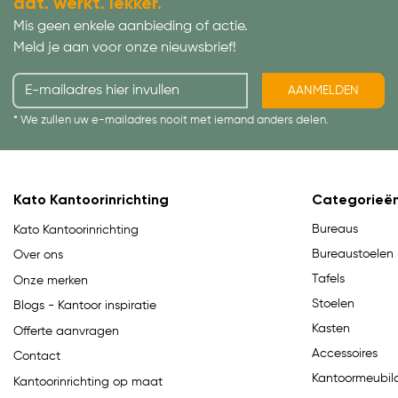
dat. werkt. lekker.
Mis geen enkele aanbieding of actie.
Meld je aan voor onze nieuwsbrief!
AANMELDEN
* We zullen uw e-mailadres nooit met iemand anders delen.
Kato Kantoorinrichting
Categorieë
Bureaus
Kato Kantoorinrichting
Bureaustoelen
Over ons
Tafels
Onze merken
Stoelen
Blogs - Kantoor inspiratie
Kasten
Offerte aanvragen
Accessoires
Contact
Kantoormeubila
Kantoorinrichting op maat