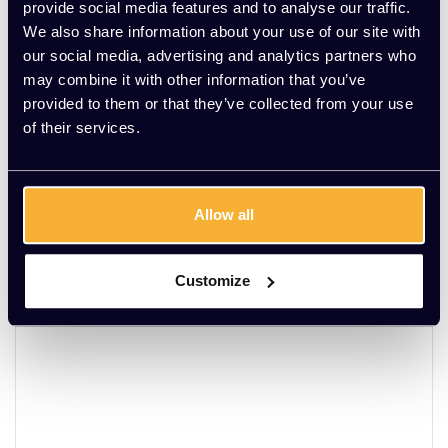
Meer dan 20 jaar ervaring
provide social media features and to analyse our traffic.
We also share information about your use of our site with
Productomschrijving
our social media, advertising and analytics partners who
may combine it with other information that you’ve
Wat onze klanten zeggen
provided to them or that they’ve collected from your use
of their services.
5,0/5
average of 1 review(s)
Schrijf je eigen review
Allow all
22/07/2022
Pieter l.
Customize
Aanrader voor grote kantoren! Mooi materiaal en veel
kleuren!!