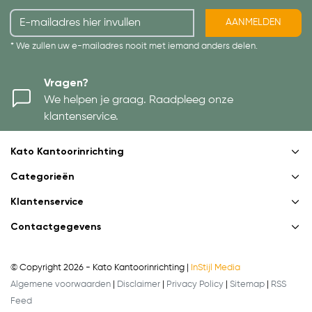
AANMELDEN
* We zullen uw e-mailadres nooit met iemand anders delen.
Vragen?
We helpen je graag. Raadpleeg onze
klantenservice.
Kato Kantoorinrichting
Categorieën
Klantenservice
Contactgegevens
© Copyright 2026 - Kato Kantoorinrichting |
InStijl Media
Algemene voorwaarden
|
Disclaimer
|
Privacy Policy
|
Sitemap
|
RSS
Feed