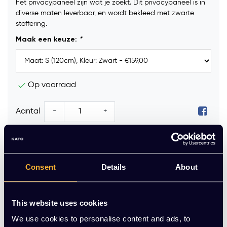
het privacypaneel zijn wat je zoekt. Dit privacypaneel is in
diverse maten leverbaar, en wordt bekleed met zwarte
stoffering.
Maak een keuze:
*
Op voorraad
-
+
Aantal
Toevoegen aan winkelwagen
Vraag jouw persoonlijke aanbieding aan
Consent
Details
About
Gratis montage
This website uses cookies
Vrijblijvende offerte
We use cookies to personalise content and ads, to