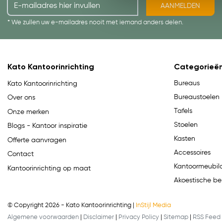
AANMELDEN
* We zullen uw e-mailadres nooit met iemand anders delen.
Kato Kantoorinrichting
Categorieë
Bureaus
Kato Kantoorinrichting
Bureaustoelen
Over ons
Tafels
Onze merken
Stoelen
Blogs - Kantoor inspiratie
Kasten
Offerte aanvragen
Accessoires
Contact
Kantoormeubila
Kantoorinrichting op maat
Akoestische be
© Copyright 2026 - Kato Kantoorinrichting |
InStijl Media
Algemene voorwaarden
|
Disclaimer
|
Privacy Policy
|
Sitemap
|
RSS Feed