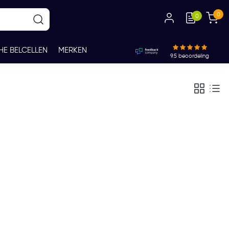
0
0
HE BELCELLEN
MERKEN
9.5
beoordeling