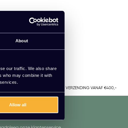
About
se our traffic. We also share
ers who may combine it with
 services.
TUUR
GRATIS VERZENDING VANAF €400,-
Allow all
aadpleeg onze klantenservice.