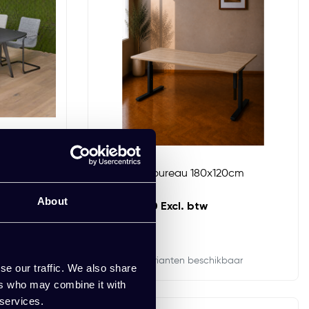
 Ovaal
Basic wingbureau 180x120cm
About
EUR 335,00 Excl. btw
Meerdere varianten beschikbaar
se our traffic. We also share
ers who may combine it with
 services.