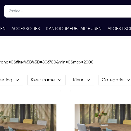
TEN
ACCESSOIRES
KANTOORMEUBILAIR HUREN
AKOESTISC
REN
CONTACT
ar&brand=0&filter%5B%5D=806700&min=0&max=2000
meting
Kleur frame
Kleur
Categorie