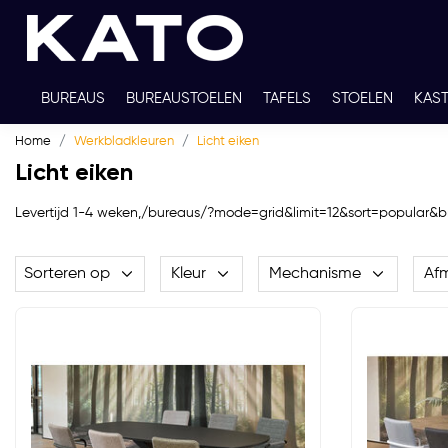
BUREAUS
BUREAUSTOELEN
TAFELS
STOELEN
KAS
Home
Werkbladkleuren
Licht eiken
TWEEDEHANDS
THUISWERKPLEKKEN
WERKBLADKLEU
Licht eiken
Levertijd 1-4 weken,/bureaus/?mode=grid&limit=12&sort=popul
Sorteren op
Kleur
Mechanisme
Af