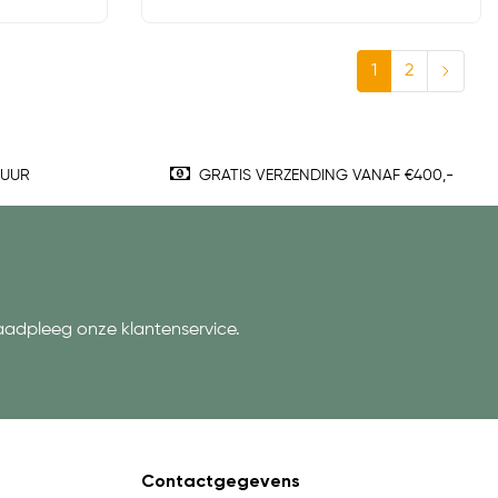
1
2
TUUR
GRATIS VERZENDING VANAF €400,-
aadpleeg onze klantenservice.
Contactgegevens