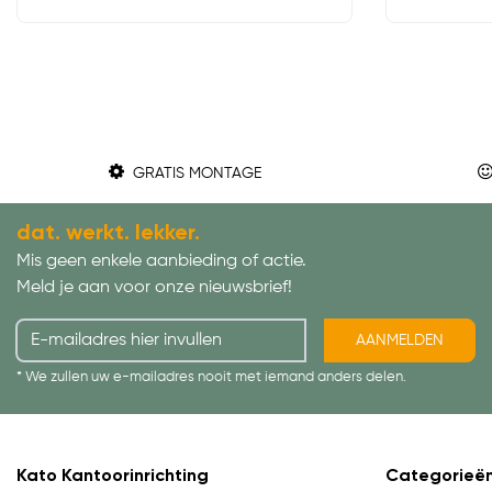
GRATIS MONTAGE
dat. werkt. lekker.
Mis geen enkele aanbieding of actie.
Meld je aan voor onze nieuwsbrief!
AANMELDEN
* We zullen uw e-mailadres nooit met iemand anders delen.
Kato Kantoorinrichting
Categorieë