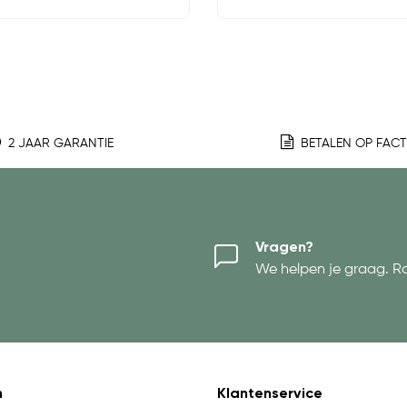
2 JAAR GARANTIE
BETALEN OP FAC
Vragen?
We helpen je graag. R
n
Klantenservice