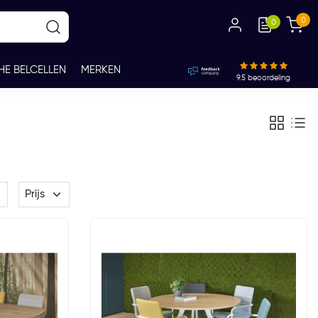
0
0
HE BELCELLEN
MERKEN
9.5
beoordeling
Prijs