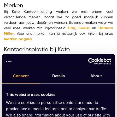
Merken
Bij Kato Kantoorinrichting werken we met enorm veel
verschillende merken, zodat we zo goed mogelijk kunnen
voldoen aan jouw ideeën en wensen. Bekende merken waar we
veel mee werken zijn bijvoorbeeld
Hay
,
Sedus
en
Herman
Miller
. Voor alle merken kun je natuurlijk ook kijken bij onze
merken pagina
.
Kantoorinspiratie bij Kato
Bij Kato Kantoorinrichting en Kato Projecten laten we je graag
zien wat we allemaal kunnen, en wat we voor jou kunnen
betekenen. Onze ontwerpstudio specialiseert zich in drie
verschillende stijlen van kantoorinrichting, namelijk moderne
Consent
Details
About
kantoorinrichting, industriële kantoorinrichting, Scandinavische
kantoorinrichting. Doordat wij gevestigd zijn in diverse steden
waaronder Enschede en Amsterdam zorgen we er tevens voor
This website uses cookies
dat je ons makkelijk kunt bereiken. Heb je alleen
kantoormeubelen nodig? Dan zit je goed bij Kato
We use cookies to personalise content and ads, to
Kantoorinrichting. Wil je graag een compleet project ingericht en
provide social media features and to analyse our traffic.
wil je dit graag uit handen geven? Dan is Kato Projecten ook
We also share information about your use of our site with
perfect voor jou.