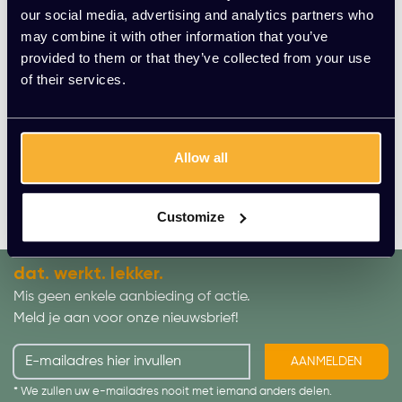
our social media, advertising and analytics partners who
Waar ben je naar op zoek?
may combine it with other information that you’ve
Weet je zelf niet zo goed waar je naar op zoek bent, of weet je
provided to them or that they’ve collected from your use
juist precies wat je zoekt? Kato helpt je graag. Met Kato
of their services.
Kantoorinrichting doen we ons best om er voor te zorgen dat jij je
kantoor of bedrijfsruimte zo compleet mogelijk kunt inrichten.
Voor vragen kun je altijd terecht bij onze klantenservice; wij
proberen je dan natuurlijk zo goed en zo snel mogelijk te helpen.
Allow all
Voor meer inspiratie of het ontwerpen, bouwen en leveren van
jouw ideale kantoor kun je ook een kijkje nemen op onze andere
website,
Kato Projecten
Customize
dat. werkt. lekker.
Mis geen enkele aanbieding of actie.
Meld je aan voor onze nieuwsbrief!
AANMELDEN
* We zullen uw e-mailadres nooit met iemand anders delen.