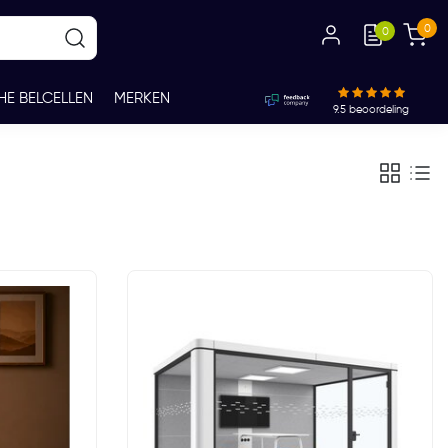
0
0
HE BELCELLEN
MERKEN
9.5
beoordeling