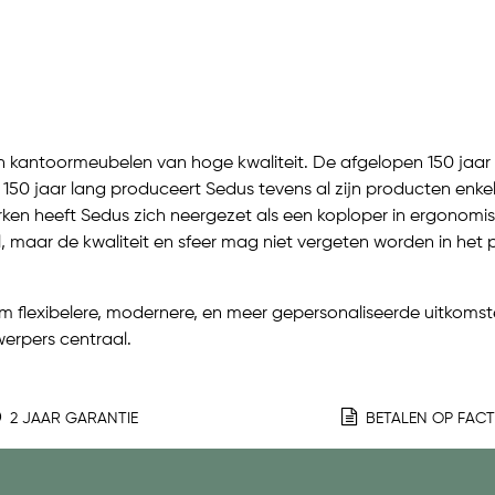
an kantoormeubelen van hoge kwaliteit. De afgelopen 150 jaar
150 jaar lang produceert Sedus tevens al zijn producten enkel
rken heeft Sedus zich neergezet als een koploper in ergono
l, maar de kwaliteit en sfeer mag niet vergeten worden in het 
om flexibelere, modernere, en meer gepersonaliseerde uitkoms
erpers centraal.
2 JAAR GARANTIE
BETALEN OP FAC