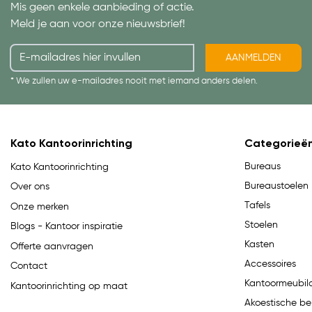
Mis geen enkele aanbieding of actie.
Meld je aan voor onze nieuwsbrief!
AANMELDEN
* We zullen uw e-mailadres nooit met iemand anders delen.
Kato Kantoorinrichting
Categorieë
Bureaus
Kato Kantoorinrichting
Bureaustoelen
Over ons
Tafels
Onze merken
Stoelen
Blogs - Kantoor inspiratie
Kasten
Offerte aanvragen
Accessoires
Contact
Kantoormeubila
Kantoorinrichting op maat
Akoestische be