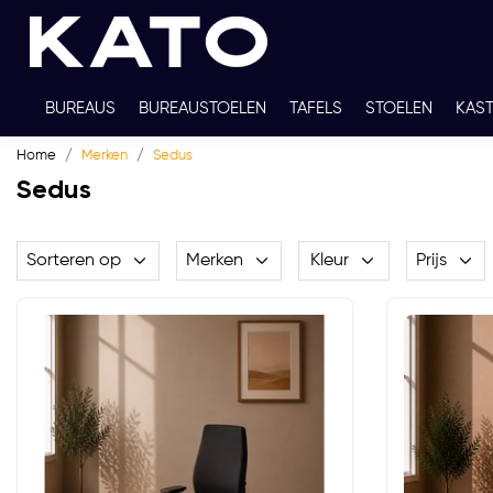
BUREAUS
BUREAUSTOELEN
TAFELS
STOELEN
KAS
Home
Merken
Sedus
TWEEDEHANDS
THUISWERKPLEKKEN
WERKBLADKLEU
Sedus
Sorteren op
Merken
Kleur
Prijs