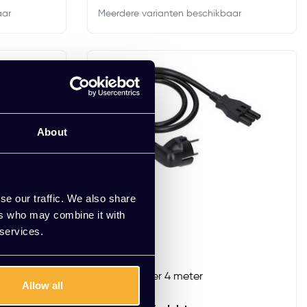
aar
Meerdere varianten beschikbaar
About
se our traffic. We also share
ers who may combine it with
 services.
Stekkersnoer 4 meter
Allow all