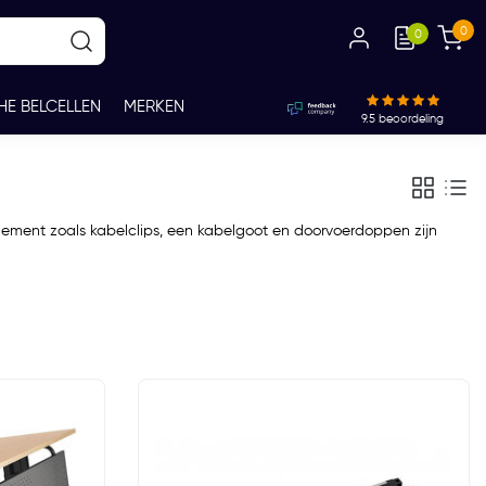
0
0
HE BELCELLEN
MERKEN
9.5
beoordeling
gement zoals kabelclips, een kabelgoot en doorvoerdoppen zijn