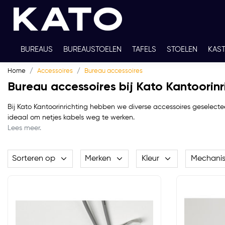
BUREAUS
BUREAUSTOELEN
TAFELS
STOELEN
KAS
Home
Accessoires
Bureau accessoires
TWEEDEHANDS
THUISWERKPLEKKEN
WERKBLADKLEU
Bureau accessoires bij Kato Kantoorinr
Bij Kato Kantoorinrichting hebben we diverse accessoires geselect
ideaal om netjes kabels weg te werken.
Lees meer.
Sorteren op
Merken
Kleur
Mechani