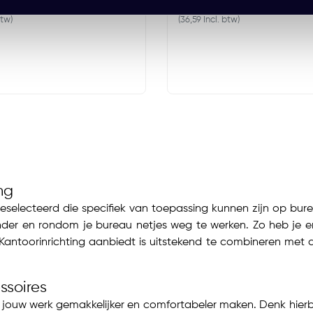
 Excl. btw
EUR 30,24 Excl. btw
btw)
(36,59 Incl. btw)
ng
geselecteerd die specifiek van toepassing kunnen zijn op b
er en rondom je bureau netjes weg te werken. Zo heb je er 
antoorinrichting aanbiedt is uitstekend te combineren met de
ssoires
ie jouw werk gemakkelijker en comfortabeler maken. Denk hie