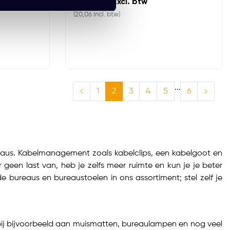
EUR 16,58 Excl. btw
(20,06 Incl. btw)
...
1
2
3
4
5
6
ureaus. Kabelmanagement zoals kabelclips, een kabelgoot en
geen last van, heb je zelfs meer ruimte en kun je je beter
 bureaus en bureaustoelen in ons assortiment; stel zelf je
rbij bijvoorbeeld aan muismatten, bureaulampen en nog veel