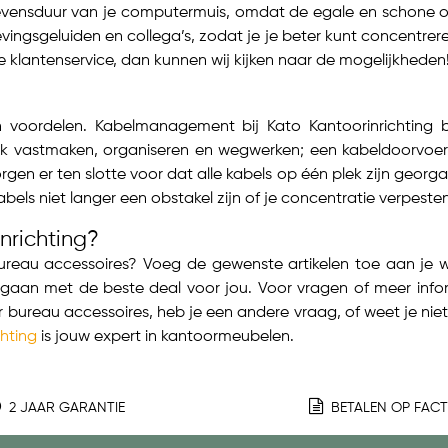
levensduur van je computermuis, omdat de egale en schone 
ngsgeluiden en collega’s, zodat je je beter kunt concentreren
klantenservice, dan kunnen wij kijken naar de mogelijkheden
 voordelen. Kabelmanagement bij Kato Kantoorinrichting b
ijk vastmaken, organiseren en wegwerken; een kabeldoorvoe
en er ten slotte voor dat alle kabels op één plek zijn georga
ls niet langer een obstakel zijn of je concentratie verpesten
nrichting?
ureau accessoires? Voeg de gewenste artikelen toe aan je 
gaan met de beste deal voor jou. Voor vragen of meer inform
 bureau accessoires, heb je een andere vraag, of weet je niet
chting
is jouw expert in kantoormeubelen.
2 JAAR GARANTIE
BETALEN OP FAC