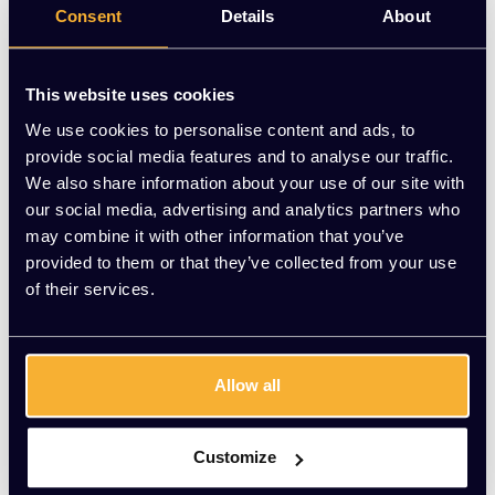
Consent
Details
About
Doorkoppelsnoer 4 meter
EUR 16,28 Excl. btw
This website uses cookies
(19,70 Incl. btw)
We use cookies to personalise content and ads, to
provide social media features and to analyse our traffic.
We also share information about your use of our site with
TOEVOEGEN AAN
our social media, advertising and analytics partners who
WINKELWAGEN
may combine it with other information that you’ve
provided to them or that they’ve collected from your use
Monitorarm enkel
of their services.
gasgeveerd
EUR 165,00 Excl. btw
(199,65 Incl. btw)
Allow all
TOEVOEGEN AAN
Customize
WINKELWAGEN