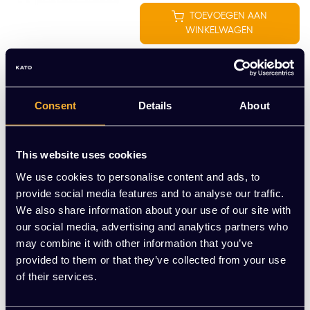
TOEVOEGEN AAN
WINKELWAGEN
Infrarood verwarming onder
het bureau met timer 90W
230V, zwart
Consent
Details
About
€169,00 Excl. btw
€169,00
(204,49 Incl. btw)
Sale
This website uses cookies
ONTDEK MEER
We use cookies to personalise content and ads, to
provide social media features and to analyse our traffic.
...
1
2
3
4
5
6
We also share information about your use of our site with
our social media, advertising and analytics partners who
may combine it with other information that you’ve
provided to them or that they’ve collected from your use
Bureau accessoires bij Kato
of their services.
Kantoorinrichting
Bij Kato Kantoorinrichting hebben we diverse accessoires