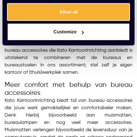
geselecteerd die specifiek van toepassing kunnen zijn op
Allow all
bureaus. Kabelmanagement zoals kabelclips, een
kabelgoot en doorvoerdoppen zijn bijvoorbeeld ideaal
om kabels op, onder en rondom je bureau netjes weg te
Customize
werken. Zo heb je er geen last van, heb je zelfs meer
ruimte en kun je je beter concentreren op je werk. De
bureau accessoires die Kato Kantoorinrichting aanbiedt is
uitstekend te combineren met de bureaus en
bureaustoelen in ons assortiment; stel zelf je eigen
kantoor of (thuis)werkplek samen.
Meer comfort met behulp van bureau
accessoires
Kato Kantoorinrichting biedt tal van bureau accessoires
die jouw werk gemakkelijker en comfortabeler maken.
Denk hierbij bijvoorbeeld aan muismatten,
bureaulampen en nog veel meer accessoires.
Muismatten verlengen bijvoorbeeld de levensduur van je