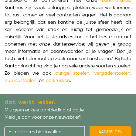
uitstekend te combineren met onze
kantinetafels
.
Kantines zijn vaak belangrijke plekken waar werknemers
tot rust komen en veel contacten leggen. Het is daarom
erg belangrijk dat een kantine de juiste sfeer heeft; dit
kan variëren van strak en rustig tot gemoedelijk en
huiselijk. Voor het juiste advies kun je het beste contact
opnemen met onze klantenservice; wij geven je graag
meer informatie en beantwoorden al je vragen! Ben je
toch niet helemaal op zoek naar kantinestoelen? Bij Kato
Kantoorinrichting vind je nog vele andere soorten stoelen.
Zo bieden we ook
lounge stoelen
,
vergaderstoelen
,
bureaustoelen
, en
barkrukken
.
dat. werkt. lekker.
Mis geen enkele aanbieding of actie.
Meld je aan voor onze nieuwsbrief!
AANMELDEN