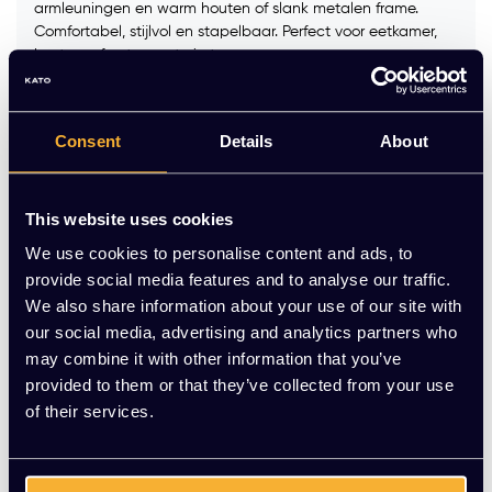
armleuningen en warm houten of slank metalen frame.
Comfortabel, stijlvol en stapelbaar. Perfect voor eetkamer,
kantoor of ontvangstruimte.
Kleur frame :
*
Consent
Details
About
Stofgroep:
*
This website uses cookies
We use cookies to personalise content and ads, to
Op voorraad
provide social media features and to analyse our traffic.
We also share information about your use of our site with
our social media, advertising and analytics partners who
-
+
Aantal
may combine it with other information that you’ve
provided to them or that they’ve collected from your use
Vraag jouw persoonlijke aanbieding aan
of their services.
Gratis montage