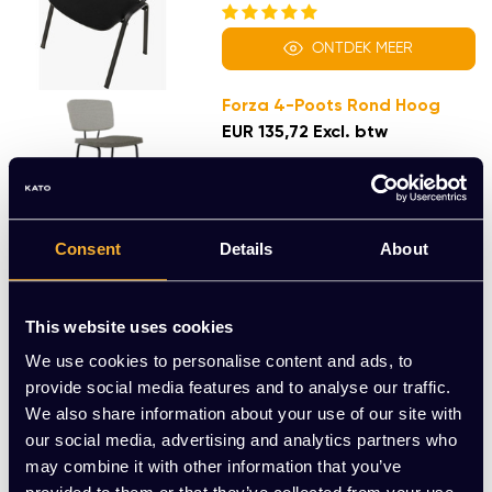
ONTDEK MEER
Forza 4-Poots Rond Hoog
EUR 135,72 Excl. btw
ONTDEK MEER
Consent
Details
About
HAY AAC 20
EUR 319,50 Excl. btw
This website uses cookies
We use cookies to personalise content and ads, to
provide social media features and to analyse our traffic.
ONTDEK MEER
We also share information about your use of our site with
our social media, advertising and analytics partners who
HAY AAC 08
may combine it with other information that you’ve
EUR 222,00 Excl. btw