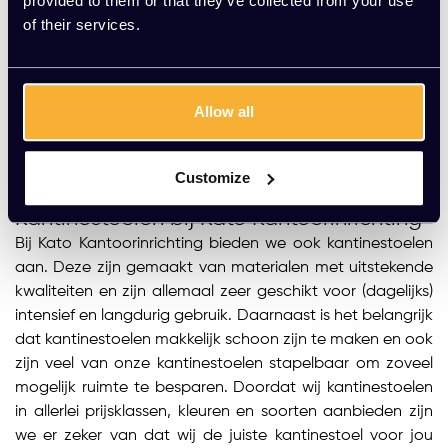
provided to them or that they’ve collected from your use
of their services.
ONTDEK MEER
Allow all
...
1
2
3
4
5
10
Customize
Kantinestoelen bij Kato Kantoorinrichting
Bij Kato Kantoorinrichting bieden we ook kantinestoelen
aan. Deze zijn gemaakt van materialen met uitstekende
kwaliteiten en zijn allemaal zeer geschikt voor (dagelijks)
intensief en langdurig gebruik. Daarnaast is het belangrijk
dat kantinestoelen makkelijk schoon zijn te maken en ook
zijn veel van onze kantinestoelen stapelbaar om zoveel
mogelijk ruimte te besparen. Doordat wij kantinestoelen
in allerlei prijsklassen, kleuren en soorten aanbieden zijn
we er zeker van dat wij de juiste kantinestoel voor jou