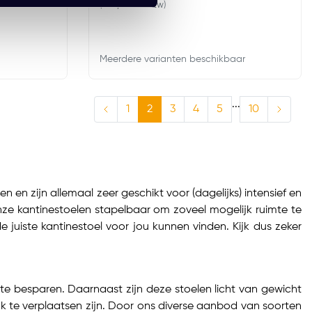
(254,10 Incl. btw)
Meerdere varianten beschikbaar
...
1
2
3
4
5
10
en zijn allemaal zeer geschikt voor (dagelijks) intensief en
onze kantinestoelen stapelbaar om zoveel mogelijk ruimte te
e juiste kantinestoel voor jou kunnen vinden. Kijk dus zeker
te besparen. Daarnaast zijn deze stoelen licht van gewicht
jk te verplaatsen zijn. Door ons diverse aanbod van soorten