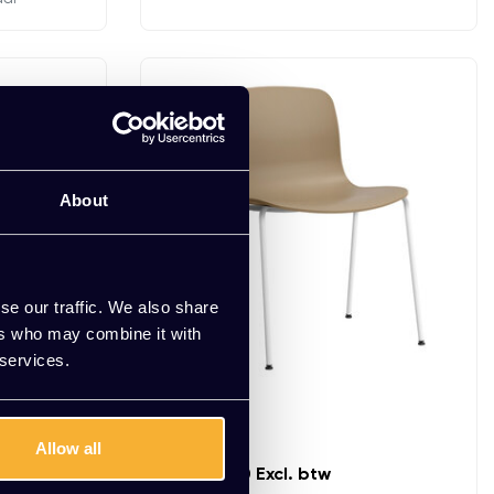
About
se our traffic. We also share
ers who may combine it with
 services.
HAY AAC 16
Allow all
EUR 210,00 Excl. btw