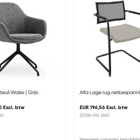
euil Wales | Grijs
Alfa Lage rug netbespanni
 Excl. btw
EUR 196,56 Excl. btw
tw)
(237,84 Incl. btw)
Meerdere varianten beschikb