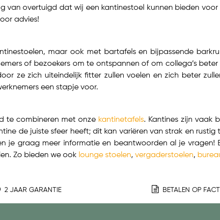
ting van overtuigd dat wij een kantinestoel kunnen bieden voor 
oor advies!
tinestoelen, maar ook met bartafels en bijpassende barkru
knemers of bezoekers om te ontspannen of om collega’s beter 
 ze zich uiteindelijk fitter zullen voelen en zich beter zulle
werknemers een stapje voor.
end te combineren met onze
kantinetafels
. Kantines zijn vaak
e de juiste sfeer heeft; dit kan variëren van strak en rustig t
 je graag meer informatie en beantwoorden al je vragen! B
elen. Zo bieden we ook
lounge stoelen
,
vergaderstoelen
,
burea
2 JAAR GARANTIE
BETALEN OP FAC