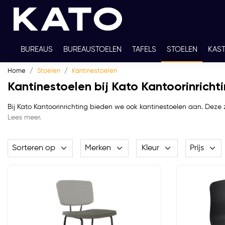
BUREAUS
BUREAUSTOELEN
TAFELS
STOELEN
KAS
Home
Stoelen
Kantinestoelen
TWEEDEHANDS
THUISWERKPLEKKEN
WERKBLADKLEU
Kantinestoelen bij Kato Kantoorinricht
Bij Kato Kantoorinrichting bieden we ook kantinestoelen aan. Deze z
Lees meer.
Sorteren op
Merken
Kleur
Prijs