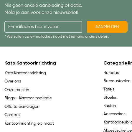
Mis geen enkele aanbieding of actie.
Meld je aan voor onze nieuwsbrief!
AANMELDEN
* We zullen uw e-mailadres nooit met iemand anders delen.
Kato Kantoorinrichting
Categorieë
Bureaus
Kato Kantoorinrichting
Bureaustoelen
Over ons
Tafels
Onze merken
Stoelen
Blogs - Kantoor inspiratie
Kasten
Offerte aanvragen
Accessoires
Contact
Kantoormeubila
Kantoorinrichting op maat
Akoestische be