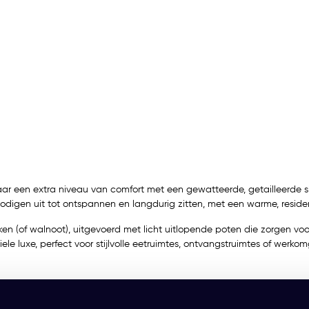
ar een extra niveau van comfort met een gewatteerde, getailleerde shel
gen uit tot ontspannen en langdurig zitten, met een warme, residenti
iken (of walnoot), uitgevoerd met licht uitlopende poten die zorgen voo
tiele luxe, perfect voor stijlvolle eetruimtes, ontvangstruimtes of wer
vraag vrijblijvend een offerte aan. Combineer met andere modellen ui