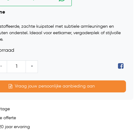
ine
stoffeerde, zachte kuipstoel met subtiele armleuningen en
ten onderstel. Ideaal voor eetkamer, vergaderplek of stijlvolle
e.
orraad
-
+
Vraag jouw persoonlijke aanbieding aan
ntage
e offerte
0 jaar ervaring