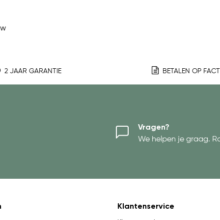
ew
2 JAAR GARANTIE
BETALEN OP FAC
Vragen?
We helpen je graag. R
n
Klantenservice