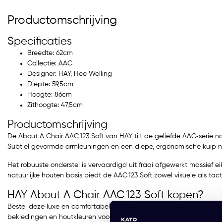
Productomschrijving
Specificaties
Breedte: 62cm
Collectie: AAC
Designer: HAY, Hee Welling
Diepte: 59,5cm
Hoogte: 86cm
Zithoogte: 47,5cm
Productomschrijving
De About A Chair AAC 123 Soft van HAY tilt de geliefde AAC‑serie na
Subtiel gevormde armleuningen en een diepe, ergonomische kuip nodi
Het robuuste onderstel is vervaardigd uit fraai afgewerkt massief e
natuurlijke houten basis biedt de AAC 123 Soft zowel visuele als tac
HAY About A Chair AAC 123 Soft kopen?
Bestel deze luxe en comfortabele designstoel eenvoudig online of 
bekledingen en houtkleuren voor een persoonlijk accent.