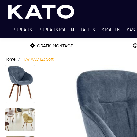
BUREAUS
BUREAUSTOELEN
TAFELS
STOELEN
KAS
TWEEDEHANDS
THUISWERKPLEKKEN
WERKBLADKLEU
GRATIS MONTAGE
Home
HAY AAC 123 Soft