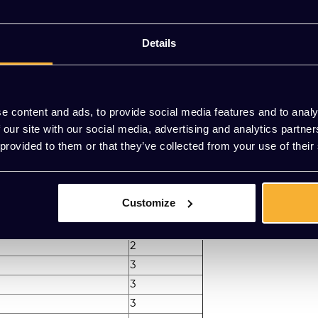
 of mail naar
[email protected]
.
Details
Stofgroep
e content and ads, to provide social media features and to analy
1
 our site with our social media, advertising and analytics partn
1
 provided to them or that they’ve collected from your use of their
1
1
2
Customize
2
2
2
3
3
3