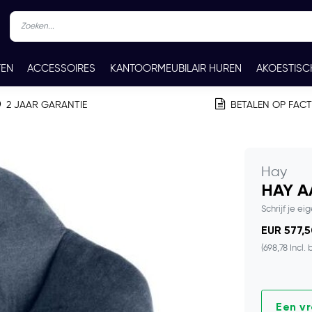
TEN
ACCESSOIRES
KANTOORMEUBILAIR HUREN
AKOESTISC
REN
CONTACT
2 JAAR GARANTIE
BETALEN OP FAC
Hay
HAY AA
Schrijf je ei
EUR 577,5
(698,78 Incl. 
Een v