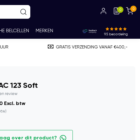
0
0
HE BELCELLEN
MERKEN
9.5
beoordeling
TUUR
GRATIS VERZENDING VANAF €400,-
C 123 Soft
gen review
0 Excl. btw
btw)
raag over dit product?