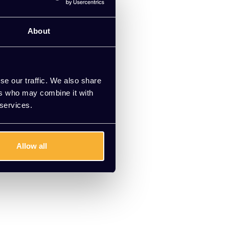
About
se our traffic. We also share
ers who may combine it with
 services.
Allow all