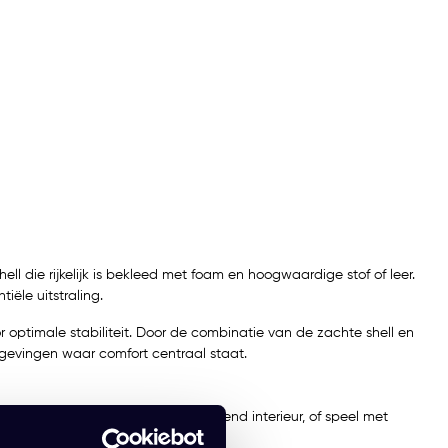
l die rijkelijk is bekleed met foam en hoogwaardige stof of leer.
ële uitstraling.
r optimale stabiliteit. Door de combinatie van de zachte shell en
komgevingen waar comfort centraal staat.
t de AAC‑serie voor een samenhangend interieur, of speel met