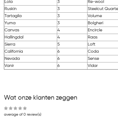
Lola
3
Re-wool
Ruskin
3
Steelcut Quarte
Tartagila
3
Volume
Yuma
3
Bolgheri
Canvas
4
Encircle
Hallingdal
4
Raas
Sierra
5
Loft
California
6
Coda
Nevada
6
Sense
Vanir
6
Vidar
Wat onze klanten zeggen
average of 0 review(s)