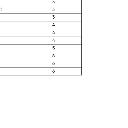
3
t
3
3
4
4
4
5
6
6
6