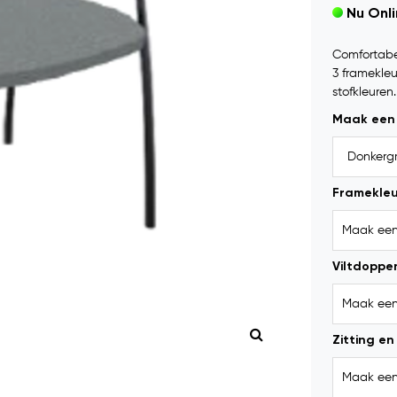
Nu Onl
Comfortabel
3 framekleu
stofkleuren
Maak een
Framekleu
Viltdoppe
Zitting e