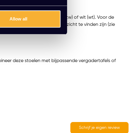
aar in aluminium (al), zwart (zw) of wit (wt). Voor de
Allow all
ecificaties in het stoffenoverzicht te vinden zijn (zie
 toevoeging aan elke ruimte.
mbineer deze stoelen met bijpassende vergadertafels of
Schrijf je eigen review