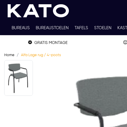
BUREAUS
BUREAUSTOELEN
TAFELS
STOELEN
KAS
TWEEDEHANDS
THUISWERKPLEKKEN
WERKBLADKLEU
GRATIS MONTAGE
Home
Alfa Lage rug / 4-poots