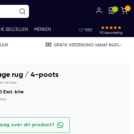
0
0
HE BELCELLEN
MERKEN
9.5
beoordeling
TUUR
GRATIS VERZENDING VANAF €400,-
age rug / 4-poots
gen review
0 Excl. btw
btw)
raag over dit product?