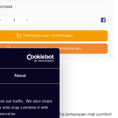
orraad
-
+
Toevoegen aan winkelwagen
Vraag jouw persoonlijke aanbieding aan
ntage
About
e offerte
0 jaar ervaring
se our traffic. We also share
ers who may combine it with
 services.
gaderzalen tot kantines. Deze stoel is ontworpen met comfort