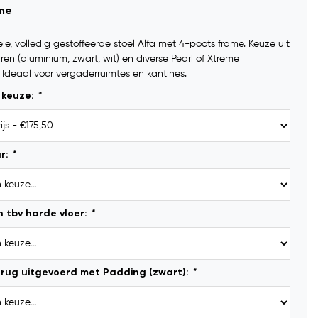
ine
e, volledig gestoffeerde stoel Alfa met 4-poots frame. Keuze uit
ren (aluminium, zwart, wit) en diverse Pearl of Xtreme
. Ideaal voor vergaderruimtes en kantines.
 keuze:
*
r:
*
n tbv harde vloer:
*
n rug uitgevoerd met Padding (zwart):
*