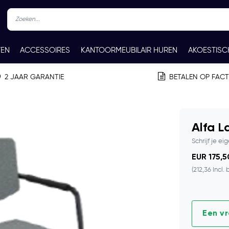
TEN
ACCESSOIRES
KANTOORMEUBILAIR HUREN
AKOESTISC
REN
CONTACT
2 JAAR GARANTIE
BETALEN OP FAC
Alfa L
Schrijf je ei
EUR 175,5
(212,36 Incl. 
Een v