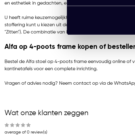
en esthetiek in gedachten, en is volledig gestoffeerd voor 
U heeft ruime keuzemogelijkheden om de stoel perfect af te 
stoffering kunt u kiezen uit de duurzame Pearl stof in 6 kleu
"Zitten"). De combinatie van het strakke design en de diver
Alfa op 4-poots frame kopen of bestelle
Bestel de Alfa stoel op 4-poots frame eenvoudig online of 
kantinetafels voor een complete inrichting.
Vragen of advies nodig? Neem contact op via de WhatsApp
Wat onze klanten zeggen
average of 0 review(s)