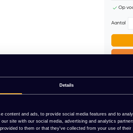
Op vo
Aantal
Gratis mo
Details
Vrijblijvend
Meer dan 2
e content and ads, to provide social media features and to analy
 our site with our social media, advertising and analytics partn
 provided to them or that they’ve collected from your use of their
oel die uitstekend past in diverse kantoorinrichtingen, van ver