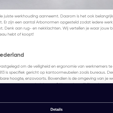
de juiste werkhouding aanneemt. Daarom is het ook belangrijk
it. Er zijn een aantal Arbonormen opgesteld zodat iedere wer
t. Denk aan rug- en nekklachten. Wij vertellen je waar jouw 
reau hebt of koopt!
Nederland
vastgelegd om de veiligheid en ergonomie van werknemers te
1813 is specifiek gericht op kantoormeubelen zoals bureaus. D
lbare hoogte, enzovoorts. Bovendien is de omgeving van je w
isen van een ergonomisch bureau? Neem dan vrijblijvend conta
Details
. Denk aan
elektrisch verstelbare bureaus
of slinger bureaus. 