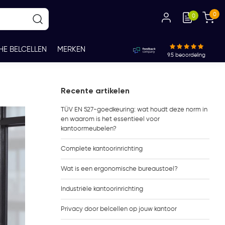
0
0
HE BELCELLEN
MERKEN
9.5
beoordeling
Recente artikelen
TÜV EN 527-goedkeuring: wat houdt deze norm in
en waarom is het essentieel voor
kantoormeubelen?
Complete kantoorinrichting
Wat is een ergonomische bureaustoel?
Industriële kantoorinrichting
Privacy door belcellen op jouw kantoor