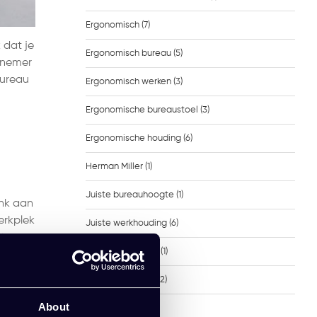
Ergonomisch
(7)
 dat je
Ergonomisch bureau
(5)
knemer
bureau
Ergonomisch werken
(3)
Ergonomische bureaustoel
(3)
Ergonomische houding
(6)
Herman Miller
(1)
Juiste bureauhoogte
(1)
enk aan
erkplek
Juiste werkhouding
(6)
ct op
kantoor inspiratie
(1)
kantoorinrichting
(2)
About
Kantoortafels
(1)
Deze