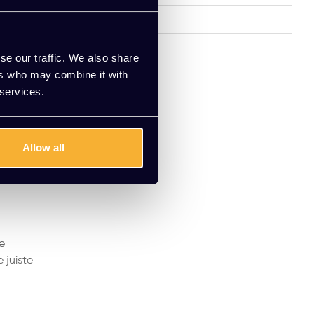
bureaus
Slingerbureau
(1)
mische
Zit-sta bureau
(1)
se our traffic. We also share
ers who may combine it with
 services.
60cm
Allow all
kruimte
rs
e
 juiste