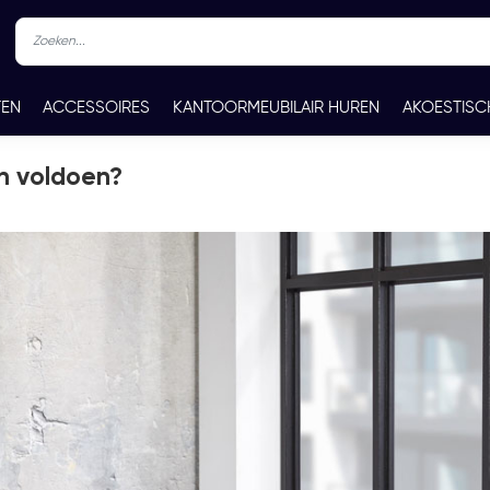
TEN
ACCESSOIRES
KANTOORMEUBILAIR HUREN
AKOESTISC
REN
CONTACT
n voldoen?