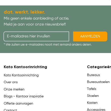
dat. werkt. lekker.
Mis geen enkele aanbieding of actie.
Meld je aan voor onze nieuwsbrief!
AANMELDEN
* We zullen uw e-mailadres nooit met iemand anders delen.
Kato Kantoorinrichting
Categorieë
Bureaus
Kato Kantoorinrichting
Bureaustoelen
Over ons
Tafels
Onze merken
Stoelen
Blogs - Kantoor inspiratie
Kasten
Offerte aanvragen
Accessoires
Contact