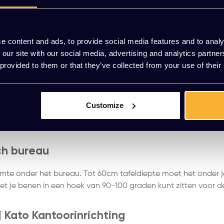
stelbaar van ongeveer 62cm tot 86cm. Daarnaast zijn
zit-sta 
 meer dan 95% van de Nederlandse werkbevolking dit ergono
e content and ads, to provide social media features and to analy
aublad
 our site with our social media, advertising and analytics partn
 provided to them or that they’ve collected from your use of their
t bureau een minimale diepte nodig van 80cm. Zo kan een
r dat je hoofdpijn krijgt. Wij raden je aan om op ongeveer 
 een bureau een minimale breedte hebben van 120cm. Bij Kato
Customize
cm, 140cm, 160cm en 180cm. Zo weet je zeker dat je genoeg wer
imaal 2.5cm tussenruimte is om te voorkomen dat iemands vinge
ch bureau
mte onder het bureau. Tot 60cm tafeldiepte moet het onder j
 met je benen in een hoek van 90-100 graden kunt zitten voor de
 Kato Kantoorinrichting