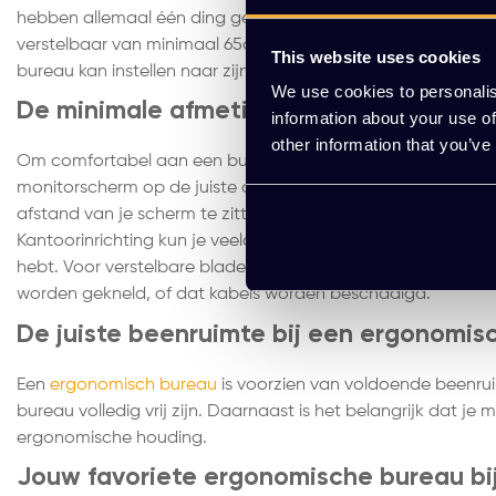
hebben allemaal één ding gemeen: zit-zit bureaus zijn ver
verstelbaar van minimaal 65cm tot maximaal 130cm, zodat
This website uses cookies
bureau kan instellen naar zijn of haar lichaamslengte.
We use cookies to personalis
De minimale afmetingen voor een bure
information about your use of
other information that you’ve
Om comfortabel aan een bureau te kunnen werken heeft he
monitorscherm op de juiste afstand worden geplaatst zonde
afstand van je scherm te zitten of staan. Daarnaast moet
Kantoorinrichting kun je veelal kiezen uit de breedtes 120
hebt. Voor verstelbare bladen is het belangrijk dat er min
worden gekneld, of dat kabels worden beschadigd.
De juiste beenruimte bij een ergonomis
Een
ergonomisch bureau
is voorzien van voldoende beenrui
bureau volledig vrij zijn. Daarnaast is het belangrijk dat je
ergonomische houding.
Jouw favoriete ergonomische bureau bij