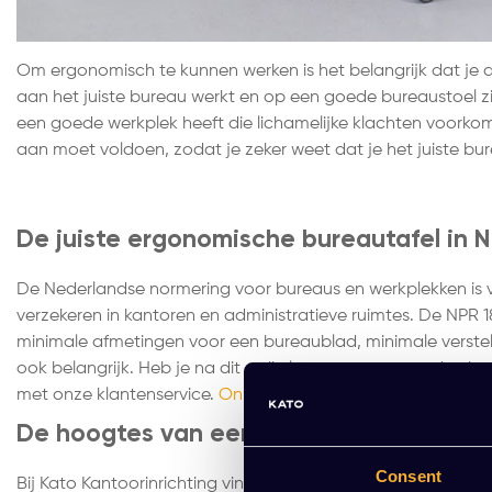
Om ergonomisch te kunnen werken is het belangrijk dat je 
aan het juiste bureau werkt en op een goede bureaustoel z
een goede werkplek heeft die lichamelijke klachten voorkom
aan moet voldoen, zodat je zeker weet dat je het juiste bu
De juiste ergonomische bureautafel in 
De Nederlandse normering voor bureaus en werkplekken is 
verzekeren in kantoren en administratieve ruimtes. De NPR 
minimale afmetingen voor een bureaublad, minimale verste
ook belangrijk. Heb je na dit artikel nog vragen over de e
met onze klantenservice.
Onze experts helpen je graag!
De hoogtes van een verstelbaar bureau
Consent
Bij Kato Kantoorinrichting vind je allerlei
verstelbare bureaus