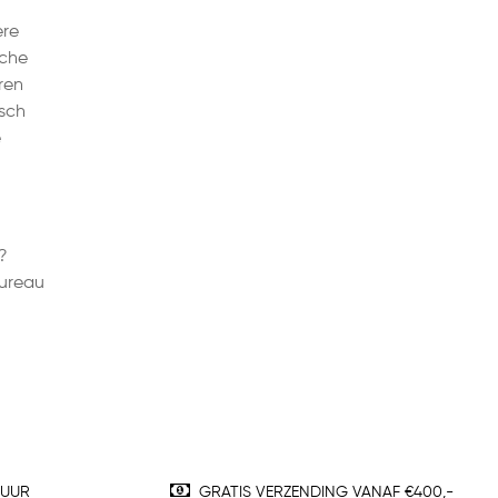
ere
sche
uren
isch
e
?
bureau
TUUR
GRATIS VERZENDING VANAF €400,-