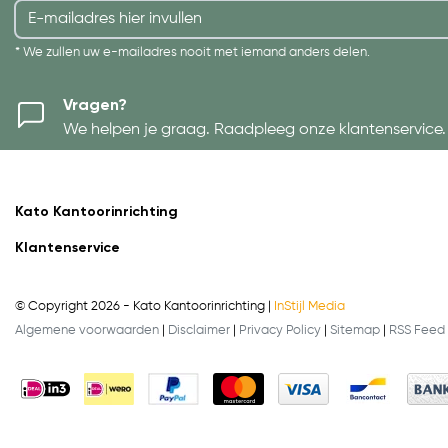
* We zullen uw e-mailadres nooit met iemand anders delen.
Vragen?
We helpen je graag. Raadpleeg onze klantenservice.
Kato Kantoorinrichting
Klantenservice
© Copyright 2026 - Kato Kantoorinrichting |
InStijl Media
Algemene voorwaarden
|
Disclaimer
|
Privacy Policy
|
Sitemap
|
RSS Feed