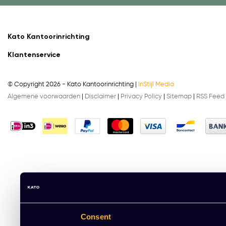
Kato Kantoorinrichting
Klantenservice
© Copyright 2026 - Kato Kantoorinrichting |
InStijl Media
Algemene voorwaarden
|
Disclaimer
|
Privacy Policy
|
Sitemap
|
RSS Feed
Consent