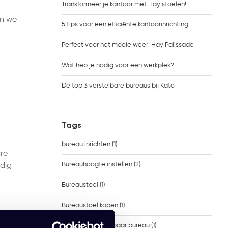
Transformeer je kantoor met Hay stoelen!
en we
5 tips voor een efficiënte kantoorinrichting
Perfect voor het mooie weer: Hay Palissade
Wat heb je nodig voor een werkplek?
De top 3 verstelbare bureaus bij Kato
Tags
bureau inrichten
(1)
are
Bureauhoogte instellen
(2)
odig
Bureaustoel
(1)
Bureaustoel kopen
(1)
Elektrisch verstelbaar bureau
(1)