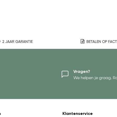
2 JAAR GARANTIE
BETALEN OP FAC
Vragen?
We helpen je graag. R
n
Klantenservice