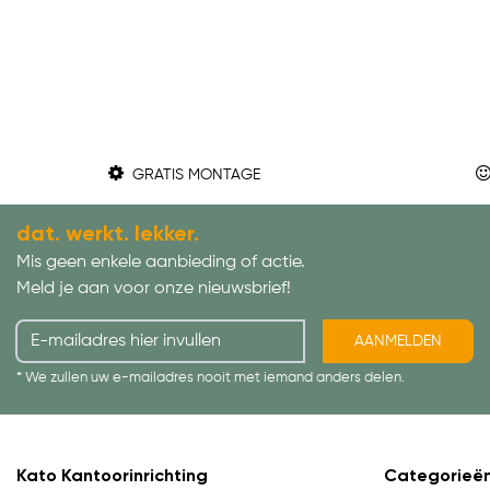
GRATIS MONTAGE
dat. werkt. lekker.
Mis geen enkele aanbieding of actie.
Meld je aan voor onze nieuwsbrief!
AANMELDEN
* We zullen uw e-mailadres nooit met iemand anders delen.
Kato Kantoorinrichting
Categorieë