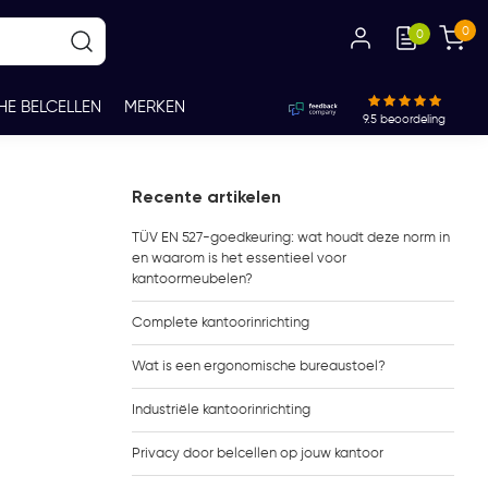
0
0
HE BELCELLEN
MERKEN
9.5
beoordeling
Recente artikelen
TÜV EN 527-goedkeuring: wat houdt deze norm in
en waarom is het essentieel voor
kantoormeubelen?
Complete kantoorinrichting
Wat is een ergonomische bureaustoel?
Industriële kantoorinrichting
Privacy door belcellen op jouw kantoor