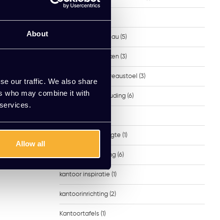
Ergonomisch
(7)
About
Ergonomisch bureau
(5)
Ergonomisch werken
(3)
Ergonomische bureaustoel
(3)
se our traffic. We also share
ers who may combine it with
Ergonomische houding
(6)
 services.
Herman Miller
(1)
Juiste bureauhoogte
(1)
Allow all
Juiste werkhouding
(6)
kantoor inspiratie
(1)
kantoorinrichting
(2)
Kantoortafels
(1)