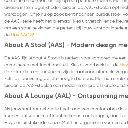
combineren comfort en stijl op een perfecte manier. Met 
diverse instelmogelijkheden bieden de AAC-stoelen optimal
werkdagen. Of je nu op zoek bent naar een bureaustoel, v
de AAC-serie heeft het allemaal. Kies uit verschillende kleu
om een stoel te vinden die perfect bij jouw kantoor interieur
de
Hay AAC22
.
About A Stool (AAS) - Modern design met
De AAS-lijn (About A Stool) is perfect voor kantoren die een e
combineren met functionaliteit. Kies bijvoorbeeld uit de
Hay
Deze krukken en barstoelen zijn ideaal voor informele verga
zelfs als aanvulling op sta-hoogte bureaus. Met hun strakke
bieden de AAS-stoelen een moderne en professionele uitstr
About A Lounge (AAL) - Ontspanning met
Als jouw kantoor behoefte heeft aan een comfortabele lo
kunnen ontspannen of klanten kunnen ontvangen, dan is de
Hay een uitstekende keuze. Met hun organische vormen en 