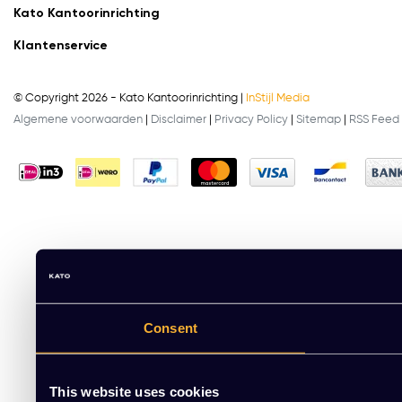
Kato Kantoorinrichting
Klantenservice
© Copyright 2026 - Kato Kantoorinrichting |
InStijl Media
Algemene voorwaarden
|
Disclaimer
|
Privacy Policy
|
Sitemap
|
RSS Feed
Consent
This website uses cookies