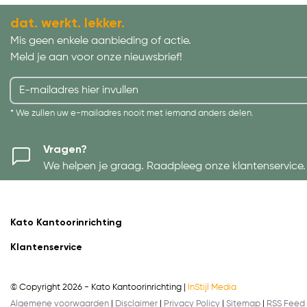
dat. werkt. lekker.
Mis geen enkele aanbieding of actie.
Meld je aan voor onze nieuwsbrief!
* We zullen uw e-mailadres nooit met iemand anders delen.
Vragen?
We helpen je graag. Raadpleeg onze klantenservice.
Kato Kantoorinrichting
Klantenservice
© Copyright 2026 - Kato Kantoorinrichting |
InStijl Media
Algemene voorwaarden
|
Disclaimer
|
Privacy Policy
|
Sitemap
|
RSS Feed