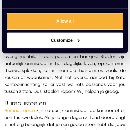
Allow all
Stoelen bij Kato Kantoorinrichting
Ben jij op zoek naar een stoel, maar weet je niet zo goed
wat? Bij Kato Kantoorinrichting beschikken we over allerlei
Customize
soorten stoelen; niet alleen bureaustoelen, maar ook
lounge stoelen, vergaderstoelen, barkrukken en zelfs
overig meubilair zoals poefen en bankjes. Stoelen zijn
natuurlijk onmisbaar in het dagelijks leven; op kantoren,
thuiswerkplekken, of in normale huisruimtes zoals de
keuken of woonkamer. Met het diverse aanbod bij Kato
Kantoorinrichting zal er vast wel iets passends voor jou
tussen zitten. Dus, stoelen kopen? Wij helpen je graag.
Bureaustoelen
Bureaustoelen
zijn natuurlijk onmisbaar op kantoor of bij
een thuiswerkplek. Als je lange dagen zittend doorbrengt
is het erg belangrijk dat je een goede stoel hebt die jouw