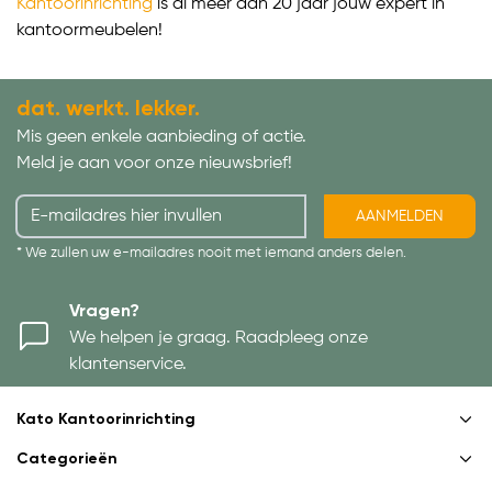
Kantoorinrichting
is al meer dan 20 jaar jouw expert in
kantoormeubelen!
dat. werkt. lekker.
Mis geen enkele aanbieding of actie.
Meld je aan voor onze nieuwsbrief!
AANMELDEN
* We zullen uw e-mailadres nooit met iemand anders delen.
Vragen?
We helpen je graag. Raadpleeg onze
klantenservice.
Kato Kantoorinrichting
Categorieën