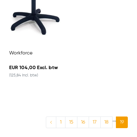
Workforce
EUR 104,00 Excl. btw
(125,84 Incl. btw)
...
1
15
16
17
18
19