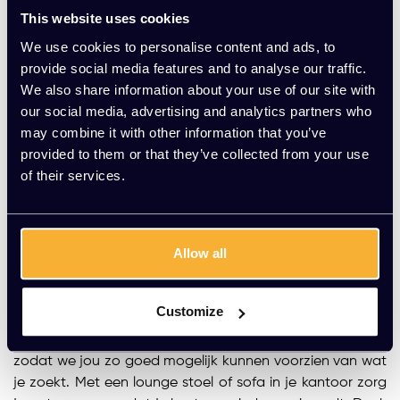
helpt je hierbij. Doordat een ergonomische bureaustoel is
This website uses cookies
vormgegeven naar het menselijk lichaam voorkom je
lichamelijke klachten zoals rug- en nekpijn op lange
We use cookies to personalise content and ads, to
termijn. Ook beschikken zulke bureaustoelen over opties
provide social media features and to analyse our traffic.
zoals verstelbaar in hoogte, schuifzitting, en verstelbare
We also share information about your use of our site with
rug- en armleuningen voor optimaal comfort en de juiste
our social media, advertising and analytics partners who
houding. Daarnaast is het natuurlijk ook gewoon erg
may combine it with other information that you’ve
belangrijk dat je af en toe eens op staat en een stukje
provided to them or that they’ve collected from your use
loopt.
of their services.
Lounge stoelen
Lounge stoelen
zijn perfect om even in te ontspannen, of
Allow all
om je bezoekers mee te ontvangen. Zo ben je ze meteen
een stapje voor en geef je ze een goed gevoel bij
binnenkomst. Onze lounge stoelen zijn verkrijgbaar in
Customize
allerlei stijlen, kleuren en afmetingen. Sterker nog, wij
beschikken over een breed assortiment aan merken,
zodat we jou zo goed mogelijk kunnen voorzien van wat
je zoekt. Met een lounge stoel of sofa in je kantoor zorg