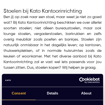
Stoelen bij Kato Kantoorinrichting
Ben jij op zoek naar een stoel, maar weet je niet zo goed
wat? Bij Kato Kantoorinrichting beschikken we over allerlei
soorten stoelen; niet alleen bureaustoelen, maar ook
lounge stoelen, vergaderstoelen, barkrukken en zelfs
overig meubilair zoals poefen en bankjes. Stoelen zijn
natuurlijk onmisbaar in het dagelijks leven; op kantoren,
thuiswerkplekken, of in normale huisruimtes zoals de
keuken of woonkamer. Met het diverse aanbod bij Kato
Kantoorinrichting zal er vast wel iets passends voor jou
tussen zitten. Dus, stoelen kopen? Wij helpen je graag.
Bureaustoelen
Bureaustoelen
zijn natuurlijk onmisbaar op kantoor of bij
een thuiswerkplek. Als je lange dagen zittend doorbrengt
Consent
Details
About
is het erg belangrijk dat je een goede stoel hebt die jouw
lichaam ondersteunt. Een (ergonomische) bureaustoel