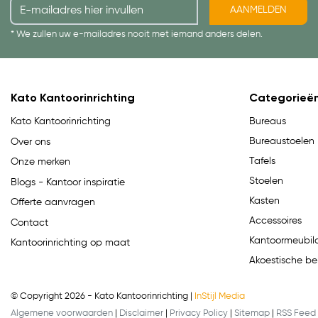
AANMELDEN
* We zullen uw e-mailadres nooit met iemand anders delen.
Kato Kantoorinrichting
Categorieë
Bureaus
Kato Kantoorinrichting
Bureaustoelen
Over ons
Tafels
Onze merken
Stoelen
Blogs - Kantoor inspiratie
Kasten
Offerte aanvragen
Accessoires
Contact
Kantoormeubila
Kantoorinrichting op maat
Akoestische be
© Copyright 2026 - Kato Kantoorinrichting |
InStijl Media
Algemene voorwaarden
|
Disclaimer
|
Privacy Policy
|
Sitemap
|
RSS Feed