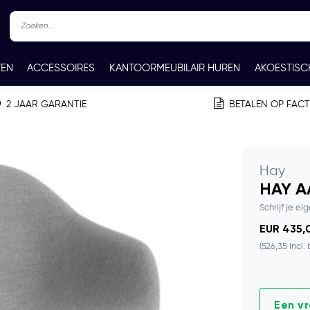
TEN
ACCESSOIRES
KANTOORMEUBILAIR HUREN
AKOESTISC
REN
CONTACT
2 JAAR GARANTIE
BETALEN OP FAC
Hay
HAY A
Schrijf je ei
EUR 435,0
(526,35 Incl.
Een v