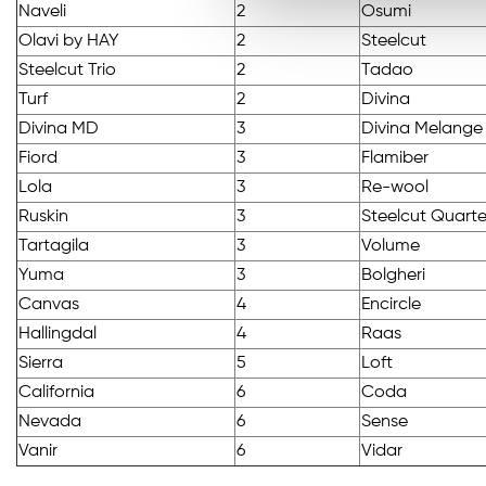
Naveli
2
Osumi
Olavi by HAY
2
Steelcut
Steelcut Trio
2
Tadao
Turf
2
Divina
Divina MD
3
Divina Melange
Fiord
3
Flamiber
Lola
3
Re-wool
Ruskin
3
Steelcut Quarte
Tartagila
3
Volume
Yuma
3
Bolgheri
Canvas
4
Encircle
Hallingdal
4
Raas
Sierra
5
Loft
California
6
Coda
Nevada
6
Sense
Vanir
6
Vidar