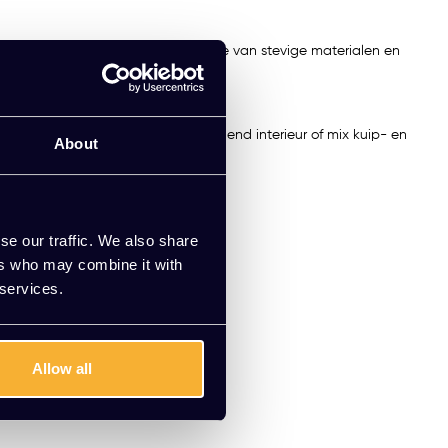
me toevoegen. Dankzij de combinatie van stevige materialen en
it de AAC-serie voor een samenhangend interieur of mix kuip- en
About
se our traffic. We also share
ers who may combine it with
 services.
Allow all