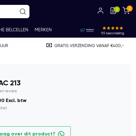
0
0
HE BELCELLEN
MERKEN
9.5
beoordeling
TUUR
GRATIS VERZENDING VANAF €400,-
AC 213
gen review
0 Excl. btw
 btw)
raag over dit product?