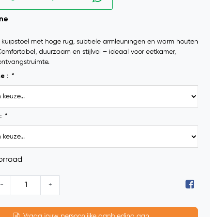
ine
 kuipstoel met hoge rug, subtiele armleuningen en warm houten
Comfortabel, duurzaam en stijlvol – ideaal voor eetkamer,
ontvangstruimte.
me :
*
:
*
orraad
-
+
Vraag jouw persoonlijke aanbieding aan