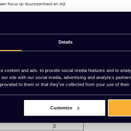
een focus op duurzaamheid en stijl.
lnoot, met elegant gevormde poten die stabiliteit en natuurlijke char
n, zoals eetkamers, kantoorruimtes en stijlvolle wachtruimtes.
 vraag vrijblijvend een offerte aan. Combineer met andere modellen u
Details
 of mail naar
[email protected]
.
e content and ads, to provide social media features and to analy
 our site with our social media, advertising and analytics partn
 provided to them or that they’ve collected from your use of their
Stofgroep
1
1
Customize
1
1
2