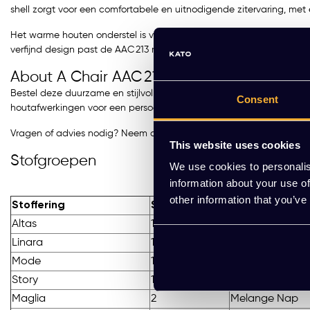
shell zorgt voor een comfortabele en uitnodigende zitervaring, met 
Het warme houten onderstel is vervaardigd uit massief eiken of wa
verfijnd design past de AAC 213 moeiteloos in uiteenlopende settinge
About A Chair AAC 213 kopen?
Bestel deze duurzame en stijlvolle designstoel eenvoudig online of
Consent
houtafwerkingen voor een persoonlijke touch.
Vragen of advies nodig? Neem contact op via de WhatsApp‑button
This website uses cookies
Stofgroepen
We use cookies to personalis
information about your use of
other information that you’ve
Stoffering
Stopgroep
Stoffering
Altas
1
Autumn
Linara
1
Metaphor
Mode
1
Remix
Story
1
Valencia
Maglia
2
Melange Nap