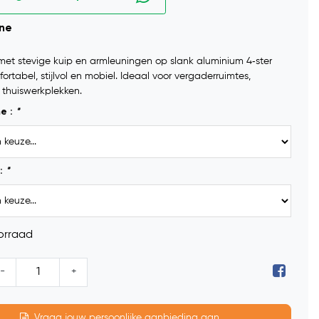
ine
met stevige kuip en armleuningen op slank aluminium 4‑ster
ortabel, stijlvol en mobiel. Ideaal voor vergaderruimtes,
 thuiswerkplekken.
me :
*
:
*
orraad
-
+
Vraag jouw persoonlijke aanbieding aan