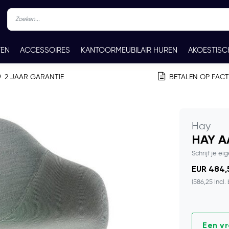
TEN
ACCESSOIRES
KANTOORMEUBILAIR HUREN
AKOESTISC
REN
CONTACT
2 JAAR GARANTIE
BETALEN OP FAC
Hay
HAY A
Schrijf je ei
EUR 484,5
(586,25 Incl.
Een v