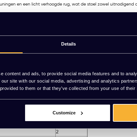
euningen en een licht verhoogde rug, wat de stoel zowel uitnodigend
zwart of wit gepoedercoat – voegt functionele mobiliteit toe zonder t
tooromgevingen of thuiswerkplekken waar comfort, stijl en flexibiliteit
f vraag vrijblijvend een offerte aan. Combineer met andere modellen ui
Details
 of mail naar
[email protected]
.
e content and ads, to provide social media features and to analy
 our site with our social media, advertising and analytics partn
 provided to them or that they’ve collected from your use of their
Stofgroep
1
1
Customize
1
1
2