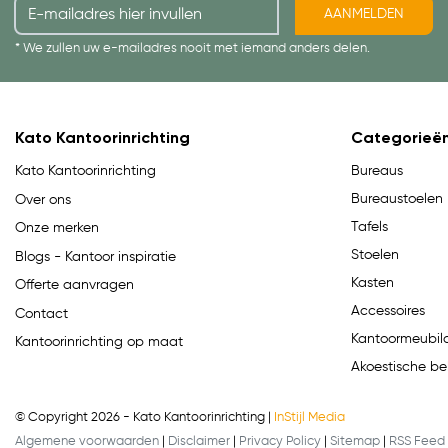
AANMELDEN
* We zullen uw e-mailadres nooit met iemand anders delen.
Kato Kantoorinrichting
Categorieë
Bureaus
Kato Kantoorinrichting
Bureaustoelen
Over ons
Tafels
Onze merken
Stoelen
Blogs - Kantoor inspiratie
Kasten
Offerte aanvragen
Accessoires
Contact
Kantoormeubila
Kantoorinrichting op maat
Akoestische be
© Copyright 2026 - Kato Kantoorinrichting |
InStijl Media
Algemene voorwaarden
|
Disclaimer
|
Privacy Policy
|
Sitemap
|
RSS Feed