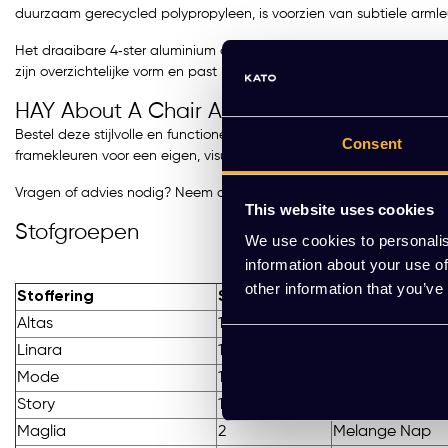
duurzaam gerecycled polypropyleen, is voorzien van subtiele arml
Het draaibare 4‑ster aluminium onderstel – leverbaar in gepolijst, 
zijn overzichtelijke vorm en past hij perfect in vergaderkamers, kan
HAY About A Chair AAC 221 kopen?
Bestel deze stijlvolle en functionele draaistoel eenvoudig online o
Consent
framekleuren voor een eigen, visuele flair.
Vragen of advies nodig? Neem contact op via de WhatsApp‑button
This website uses cookies
Stofgroepen
We use cookies to personalis
information about your use of
other information that you’ve
Stoffering
Stopgroep
Stoffering
Altas
1
Autumn
Linara
1
Metaphor
Mode
1
Remix
Story
1
Valencia
Maglia
2
Melange Nap