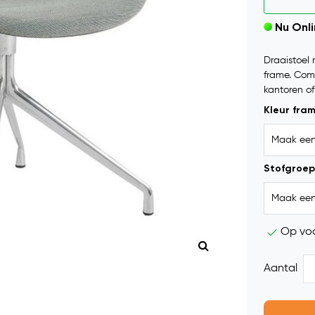
Nu Onl
Draaistoel 
frame. Comf
kantoren of
Kleur fra
Stofgroep
Op vo
Aantal