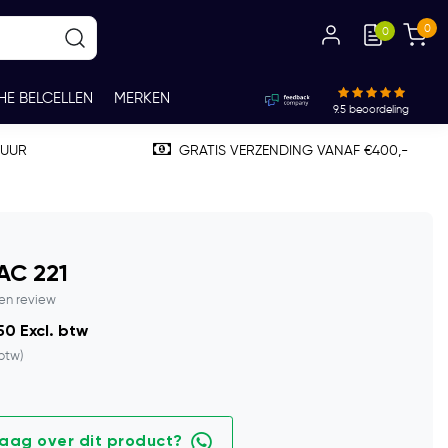
0
0
HE BELCELLEN
MERKEN
9.5
beoordeling
TUUR
GRATIS VERZENDING VANAF €400,-
AC 221
gen review
0 Excl. btw
 btw)
raag over dit product?