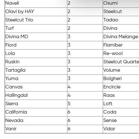
Naveli
2
Osumi
Olavi by HAY
2
Steelcut
Steelcut Trio
2
Tadao
Turf
2
Divina
Divina MD
3
Divina Melange
Fiord
3
Flamiber
Lola
3
Re-wool
Ruskin
3
Steelcut Quarte
Tartagila
3
Volume
Yuma
3
Bolgheri
Canvas
4
Encircle
Hallingdal
4
Raas
Sierra
5
Loft
California
6
Coda
Nevada
6
Sense
Vanir
6
Vidar