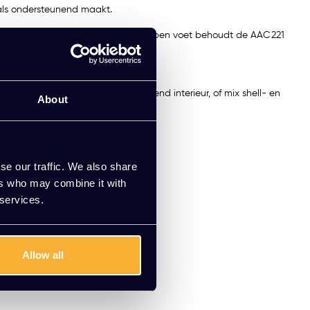
 als ondersteunend maakt.
e zwaar te ogen. Dankzij de lichte, open voet behoudt de AAC 221
 samenkomen.
t de AAC‑serie voor een samenhangend interieur, of mix shell- en
About
se our traffic. We also share
ers who may combine it with
 services.
Allow all