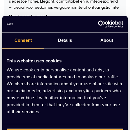
sledestoelframe. Elegant, comfortabel en ruimtebesparend
– ideaal voor eetkamer, vergaderruimte of ontvangstruimte.
Maak een keuze:
*
Consent
Details
About
Kleur frame :
*
This website uses cookies
Op voorraad
We use cookies to personalise content and ads, to
provide social media features and to analyse our traffic.
-
+
Aantal
We also share information about your use of our site with
our social media, advertising and analytics partners who
may combine it with other information that you’ve
Toevoegen aan winkelwagen
provided to them or that they’ve collected from your use
of their services.
Vraag jouw persoonlijke aanbieding aan