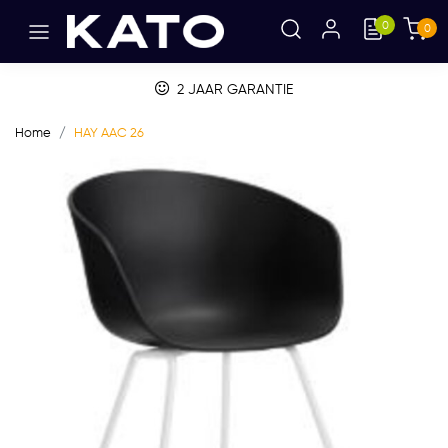
0
0
2 JAAR GARANTIE
Home
HAY AAC 26
Vorige
Volge