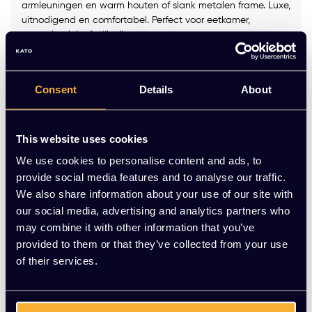
armleuningen en warm houten of slank metalen frame. Luxe,
uitnodigend en comfortabel. Perfect voor eetkamer,
vergaderplek of stijlvolle ontvangst.
Kleur frame :
*
Consent
Details
About
Stofgroep:
*
This website uses cookies
We use cookies to personalise content and ads, to
Op voorraad
provide social media features and to analyse our traffic.
We also share information about your use of our site with
our social media, advertising and analytics partners who
-
+
Aantal
may combine it with other information that you’ve
provided to them or that they’ve collected from your use
Vraag jouw persoonlijke aanbieding aan
of their services.
Gratis montage