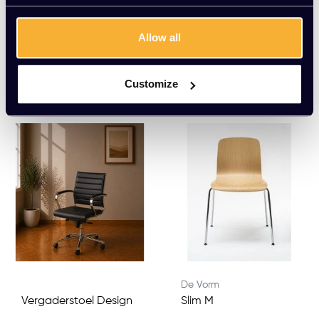
EUR 65,00 Excl. btw
EUR 34,50 Excl. btw
(78,65 Incl. btw)
(41,75 Incl. btw)
Allow all
Meerdere varianten beschikbaar
Customize
De Vorm
Vergaderstoel Design
Slim M