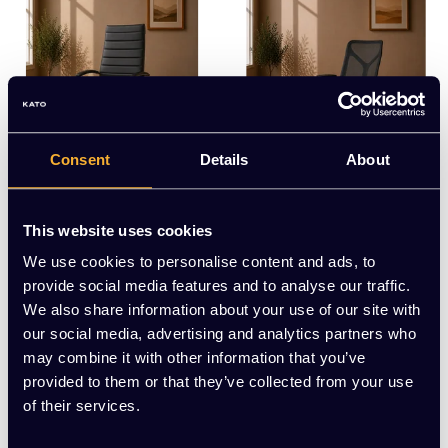
Consent
Details
About
Herman Miller
Bureaustoel 601PU
Cosm
This website uses cookies
We use cookies to personalise content and ads, to
EUR 319,00 Excl. btw
EUR 1.315,00 Excl.
provide social media features and to analyse our traffic.
btw
(385,99 Incl. btw)
We also share information about your use of our site with
(1.591,15 Incl. btw)
our social media, advertising and analytics partners who
may combine it with other information that you’ve
Meerdere varianten beschikbaar
provided to them or that they’ve collected from your use
of their services.