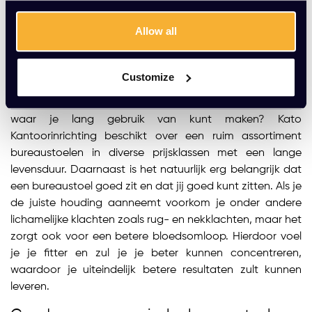
...
1
2
3
4
5
6
Allow all
Customize
Bureaustoelen bij Kato Kantoorinrichting
Wil jij zeker weten dat je een goede bureaustoel koopt
waar je lang gebruik van kunt maken? Kato
Kantoorinrichting beschikt over een ruim assortiment
bureaustoelen in diverse prijsklassen met een lange
levensduur. Daarnaast is het natuurlijk erg belangrijk dat
een bureaustoel goed zit en dat jij goed kunt zitten. Als je
de juiste houding aanneemt voorkom je onder andere
lichamelijke klachten zoals rug- en nekklachten, maar het
zorgt ook voor een betere bloedsomloop. Hierdoor voel
je je fitter en zul je je beter kunnen concentreren,
waardoor je uiteindelijk betere resultaten zult kunnen
leveren.