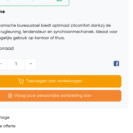
ine
omische bureaustoel biedt optimaal zitcomfort dankzij de
e rugleuning, lendensteun en synchroonmechaniek. Ideaal voor
gelijks gebruik op kantoor of thuis.
orraad
-
+
Toevoegen aan winkelwagen
Vraag jouw persoonlijke aanbieding aan
ntage
e offerte