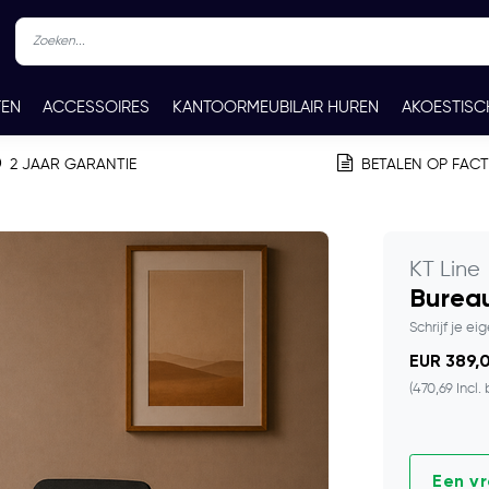
TEN
ACCESSOIRES
KANTOORMEUBILAIR HUREN
AKOESTISC
REN
CONTACT
2 JAAR GARANTIE
BETALEN OP FAC
KT Line
Bureau
Schrijf je ei
EUR 389,0
(470,69 Incl.
Een v