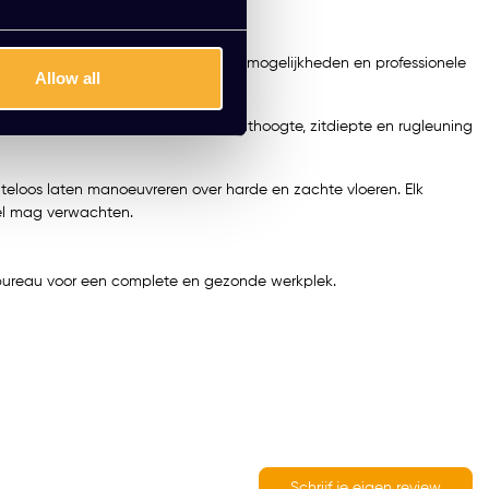
ik, met een focus op comfort, instelmogelijkheden en professionele
Allow all
ngeacht hoe lang je zit. Stel de zithoogte, zitdiepte en rugleuning
iteloos laten manoeuvreren over harde en zachte vloeren. Elk
oel mag verwachten.
r bureau voor een complete en gezonde werkplek.
Schrijf je eigen review