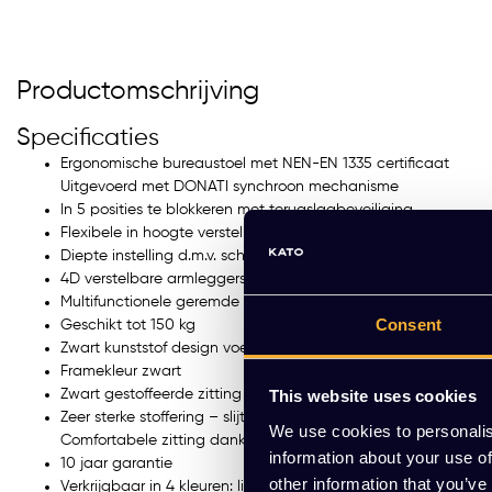
Productomschrijving
Specificaties
Ergonomische bureaustoel met NEN-EN 1335 certificaat
Uitgevoerd met DONATI synchroon mechanisme
In 5 posities te blokkeren met terugslagbeveiliging
Flexibele in hoogte verstelbare lendensteun
Diepte instelling d.m.v. schuifzitting
4D verstelbare armleggers
Multifunctionele geremde wielen 60 mm
Consent
Geschikt tot 150 kg
Zwart kunststof design voetkruis
Framekleur zwart
Zwart gestoffeerde zitting & zwart net bespannen rug
This website uses cookies
Zeer sterke stoffering – slijtvastheid > 100.000 Martindale –
We use cookies to personalis
Comfortabele zitting dankzij vulling van hoogwaardig schui
information about your use of
10 jaar garantie
other information that you’ve
Verkrijgbaar in 4 kleuren: licht grijs, grafiet, blauw en zwart