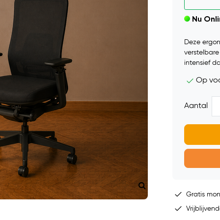
Nu Onl
Deze ergon
verstelbar
intensief da
Op vo
Aantal
Gratis mo
Vrijblijvend