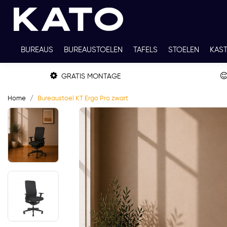
BUREAUS
BUREAUSTOELEN
TAFELS
STOELEN
KAS
TWEEDEHANDS
THUISWERKPLEKKEN
WERKBLADKLEU
GRATIS MONTAGE
Home
Bureaustoel KT Ergo Pro zwart