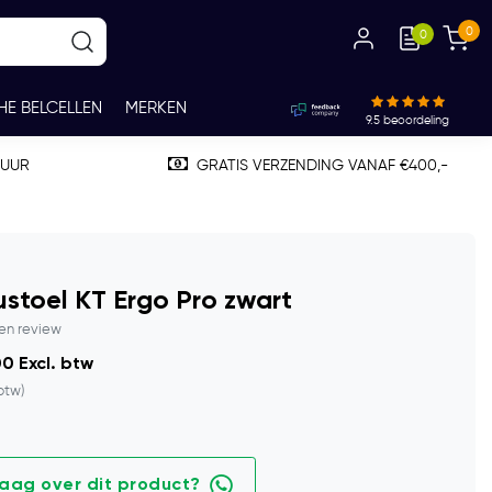
0
0
HE BELCELLEN
MERKEN
9.5
beoordeling
TUUR
GRATIS VERZENDING VANAF €400,-
stoel KT Ergo Pro zwart
gen review
0 Excl. btw
 btw)
raag over dit product?