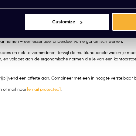
ustoel KT Ergo Pro zwart is ontworpen voor dagelijks intensief gebru
Customize
toel soepel mee met jouw lichaam en biedt hij de juiste tegendruk, o
 aannemen – een essentieel onderdeel van ergonomisch werken.
ders en nek te verminderen, terwijl de multifunctionele wielen je moe
en, en voldoet aan de ergonomische normen die je van een kantoorst
rijblijvend een offerte aan. Combineer met een in hoogte verstelbaa
 of mail naar
[email protected]
.