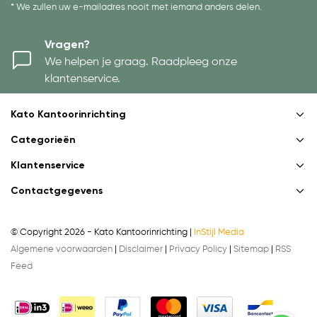
* We zullen uw e-mailadres nooit met iemand anders delen.
Vragen?
We helpen je graag. Raadpleeg onze
klantenservice.
Kato Kantoorinrichting
Categorieën
Klantenservice
Contactgegevens
© Copyright 2026 - Kato Kantoorinrichting |
InStijl Media
Algemene voorwaarden
|
Disclaimer
|
Privacy Policy
|
Sitemap
|
RSS
Feed