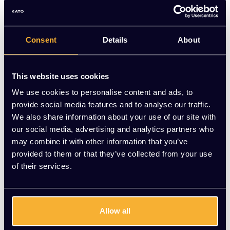
Ook de voetring, zitting en rugleuning kun je verstellen. Kies
uit de comfort of luxe uitvoering.
Op voorraad
Consent
Details
About
-
+
Aantal
This website uses cookies
Toevoegen aan winkelwagen
We use cookies to personalise content and ads, to
provide social media features and to analyse our traffic.
Vraag jouw persoonlijke aanbieding aan
We also share information about your use of our site with
our social media, advertising and analytics partners who
may combine it with other information that you’ve
Gratis montage
provided to them or that they’ve collected from your use
Vrijblijvende offerte
of their services.
Meer dan 20 jaar ervaring
Productomschrijving
Allow all
Product informatie