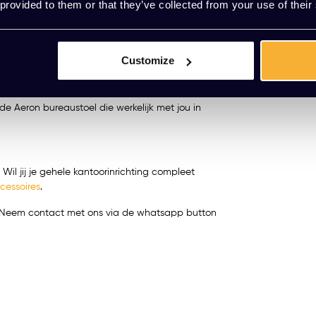
 provided to them or that they’ve collected from your use of their
eriaal dat consistent voor verkoeling zorgt. Blijf
 dat warmte zich ophoopt, ongeacht de duur
prankje ecologisch bewustzijn; je werkt niet
Customize
kantooromgeving, en completeert je werkplek met
 duurzaamheid en kwaliteit die synoniem staan voor
 Aeron bureaustoel die werkelijk met jou in
Wil jij je gehele kantoorinrichting compleet
cessoires
.
t? Neem contact met ons via de whatsapp button