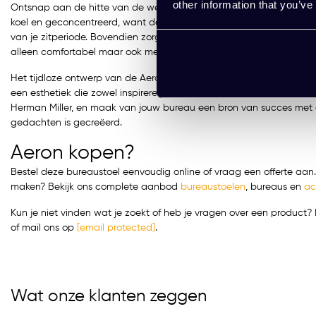
other information that you’ve
Ontsnap aan de hitte van de werkdruk dankzij het unieke Pellicle-mat
koel en geconcentreerd, want de ademende materialen voorkomen
van je zitperiode. Bovendien zorgt het duurzame ontwerp voor een s
alleen comfortabel maar ook met respect voor de planeet.
Het tijdloze ontwerp van de Aeron past naadloos in elke moderne 
een esthetiek die zowel inspirerend als professioneel is. Kies voor
Herman Miller, en maak van jouw bureau een bron van succes met de
gedachten is gecreëerd.
Aeron kopen?
Bestel deze bureaustoel eenvoudig online of vraag een offerte aan. 
maken? Bekijk ons complete aanbod
bureaustoelen
,
bureaus
en
ac
Kun je niet vinden wat je zoekt of heb je vragen over een produc
of mail ons op
[email protected]
.
Wat onze klanten zeggen