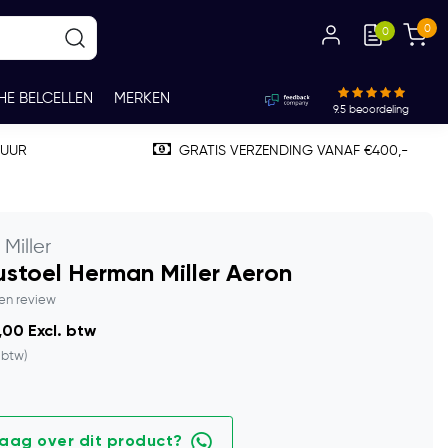
0
0
HE BELCELLEN
MERKEN
9.5
beoordeling
TUUR
GRATIS VERZENDING VANAF €400,-
Miller
stoel Herman Miller Aeron
gen review
,00 Excl. btw
. btw)
raag over dit product?