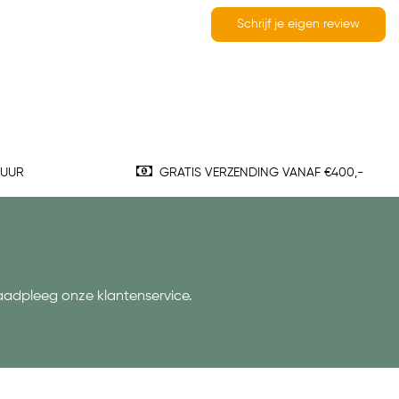
Schrijf je eigen review
TUUR
GRATIS VERZENDING VANAF €400,-
aadpleeg onze klantenservice.