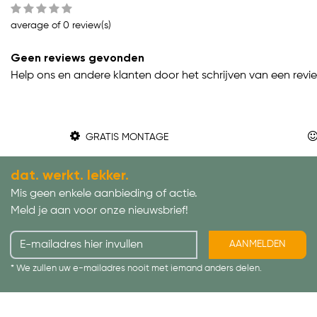
average of 0 review(s)
Geen reviews gevonden
Help ons en andere klanten door het schrijven van een revi
GRATIS MONTAGE
dat. werkt. lekker.
Mis geen enkele aanbieding of actie.
Meld je aan voor onze nieuwsbrief!
AANMELDEN
* We zullen uw e-mailadres nooit met iemand anders delen.