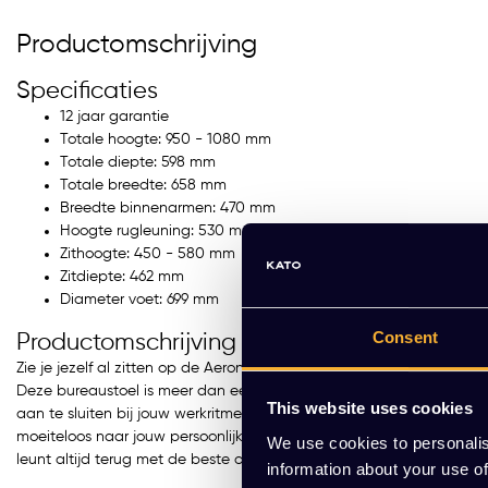
Productomschrijving
Specificaties
12 jaar garantie
man Miller
Herman Miller
Totale hoogte: 950 - 1080 mm
rus
Lino
Totale diepte: 598 mm
Totale breedte: 658 mm
R 545,00 Excl. btw
EUR 655,00 Excl. btw
Breedte binnenarmen: 470 mm
,45 Incl. btw)
(792,55 Incl. btw)
Hoogte rugleuning: 530 mm
Zithoogte: 450 - 580 mm
Zitdiepte: 462 mm
Diameter voet: 699 mm
Consent
Productomschrijving
Zie je jezelf al zitten op de Aeron van Herman Miller, een stoel di
Deze bureaustoel is meer dan een zitplek, het is een statement va
This website uses cookies
aan te sluiten bij jouw werkritme. Met de verstelbare armleuningen,
moeiteloos naar jouw persoonlijke comfortzone. Of je nu lange rappor
We use cookies to personalis
leunt altijd terug met de beste ondersteuning voor je rug, nek en a
information about your use of