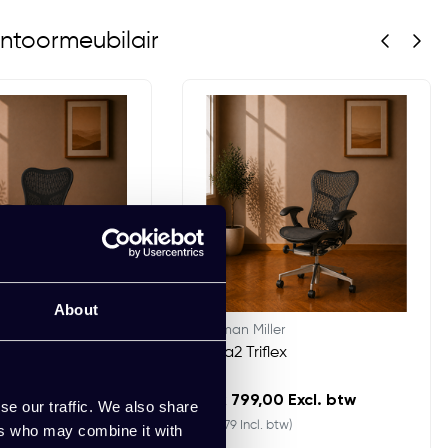
ntoormeubilair
About
Herman Miller
erfly
Mirra2 Triflex
 Excl. btw
EUR 799,00 Excl. btw
se our traffic. We also share
 btw)
(966,79 Incl. btw)
ers who may combine it with