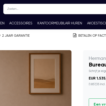
TEN
ACCESSOIRES
KANTOORMEUBILAIR HUREN
AKOESTISC
REN
CONTACT
2 JAAR GARANTIE
BETALEN OP FAC
Herman 
Bureau
Schrijf je ei
EUR 1.535
(1.857,35 Incl
Een v