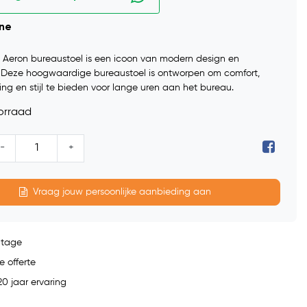
ine
Aeron bureaustoel is een icoon van modern design en
 Deze hoogwaardige bureaustoel is ontworpen om comfort,
ng en stijl te bieden voor lange uren aan het bureau.
orraad
-
+
Vraag jouw persoonlijke aanbieding aan
ntage
e offerte
0 jaar ervaring