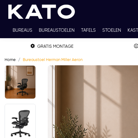
BUREAUS
BUREAUSTOELEN
TAFELS
STOELEN
KAS
TWEEDEHANDS
THUISWERKPLEKKEN
WERKBLADKLEU
GRATIS MONTAGE
Home
Bureaustoel Herman Miller Aeron