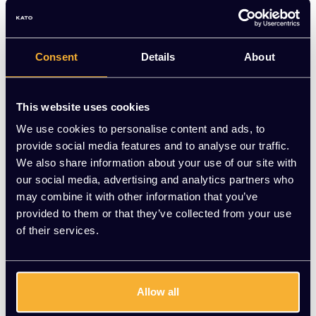
Deze ergonomische bureaustoel biedt optimaal zitcomfort
dankzij de verstelbare rugleuning, lendensteun, hoofdsteun
en synchroonmechaniek. Ideaal voor intensief dagelijks
gebruik op kantoor of thuis.
Consent
Details
About
Op voorraad
This website uses cookies
-
+
Aantal
We use cookies to personalise content and ads, to
provide social media features and to analyse our traffic.
Toevoegen aan winkelwagen
We also share information about your use of our site with
our social media, advertising and analytics partners who
Vraag jouw persoonlijke aanbieding aan
may combine it with other information that you’ve
provided to them or that they’ve collected from your use
of their services.
Gratis montage
Vrijblijvende offerte
Meer dan 20 jaar ervaring
Allow all
Productomschrijving