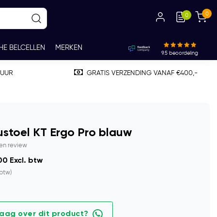
0
0
HE BELCELLEN
MERKEN
9.5
beoordeling
TUUR
GRATIS VERZENDING VANAF €400,-
stoel KT Ergo Pro blauw
gen review
0 Excl. btw
 btw)
raag over dit product?