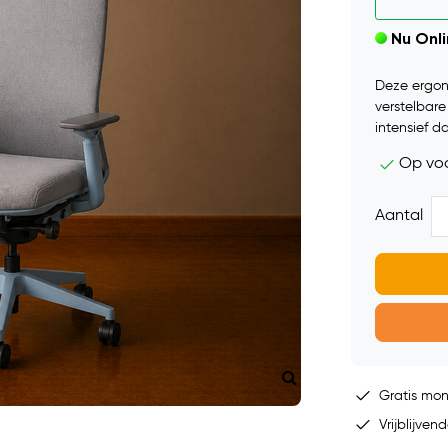
Nu Onl
Deze ergon
verstelbar
intensief da
Op vo
Aantal
Gratis mo
Vrijblijvend