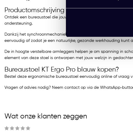
Productomschrijving
Ontdek een bureaustoel die jouw werkdag echt ondersteunt. De Burea
ondersteuning.
Dankzij het synchroonmechaniek met gewichtsinstelling beweegt de s
eenvoudig af zodat je een natuurlijke, gezonde werkhouding kunt
De in hoogte verstelbare armleggers helpen je om spanning in schou
element van deze stoel is ontworpen met jouw welzijn in gedacht
Bureaustoel KT Ergo Pro blauw kopen?
Bestel deze ergonomische bureaustoel eenvoudig online of vraag v
Vragen of advies nodig? Neem contact op via de WhatsApp‑button
Wat onze klanten zeggen