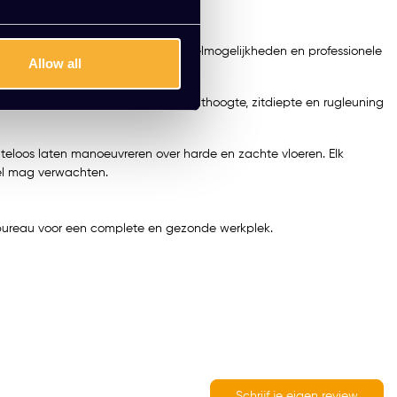
ik, met een focus op comfort, instelmogelijkheden en professionele
Allow all
ngeacht hoe lang je zit. Stel de zithoogte, zitdiepte en rugleuning
iteloos laten manoeuvreren over harde en zachte vloeren. Elk
oel mag verwachten.
r bureau voor een complete en gezonde werkplek.
Schrijf je eigen review