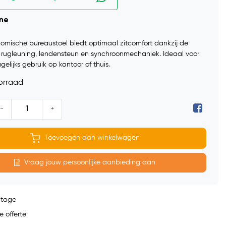
ine
omische bureaustoel biedt optimaal zitcomfort dankzij de
e rugleuning, lendensteun en synchroonmechaniek. Ideaal voor
gelijks gebruik op kantoor of thuis.
orraad
-
+
Toevoegen aan winkelwagen
Vraag jouw persoonlijke aanbieding aan
ntage
e offerte