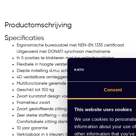
Productomschrijving
Specificaties
Ergonomische bureaustoel met NEN-EN 1335 certificaat
Uitgevoerd met DONATI synchroon mechanisme
In 5 posities te blokkeren met terugslagbeveiliging
Flexibele in hoogte verstelbare lendensteun
Diepte instelling d.m.v. schuifzitting
4D verstelbare armleggers
Multifunctionele geremde wielen 60 mm
Consent
Geschikt tot 150 kg
Zwart kunststof design voetkruis
Framekleur zwart
Zwart gestoffeerde zitting & zwart net bespannen rug
This website uses cookies
Zeer sterke stoffering – slijtvastheid > 100.000 Martindale –
We use cookies to personalis
Comfortabele zitting dankzij vulling van hoogwaardig schui
information about your use of
10 jaar garantie
other information that you’ve
Verkrijgbaar in 4 kleuren: licht grijs, grafiet, blauw en zwart