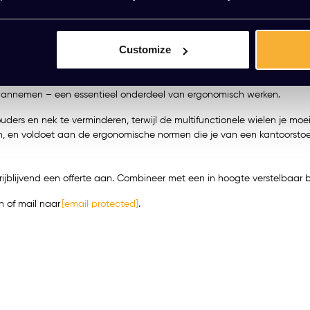
ustoel KT Ergo Pro blauw is ontworpen voor dagelijks intensief gebru
Customize
toel soepel mee met jouw lichaam en biedt hij de juiste tegendruk, o
 aannemen – een essentieel onderdeel van ergonomisch werken.
ders en nek te verminderen, terwijl de multifunctionele wielen je moe
en, en voldoet aan de ergonomische normen die je van een kantoorst
rijblijvend een offerte aan. Combineer met een in hoogte verstelbaa
 of mail naar
[email protected]
.