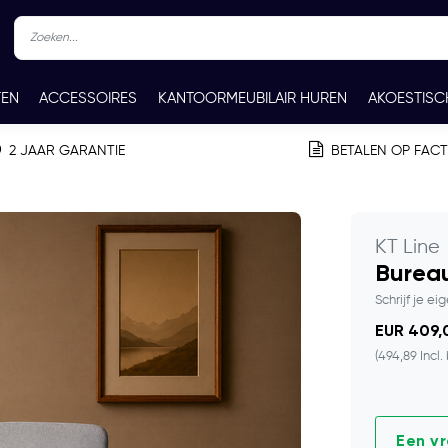
TEN
ACCESSOIRES
KANTOORMEUBILAIR HUREN
AKOESTISC
REN
CONTACT
2 JAAR GARANTIE
BETALEN OP FAC
KT Line
Bureau
Schrijf je ei
EUR 409,0
(494,89 Incl.
Een v