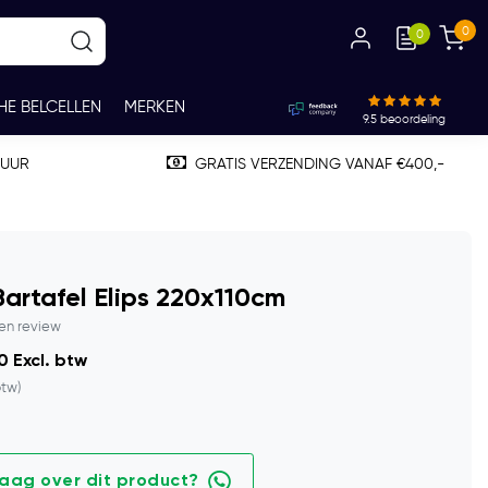
0
0
HE BELCELLEN
MERKEN
9.5
beoordeling
TUUR
GRATIS VERZENDING VANAF €400,-
artafel Elips 220x110cm
gen review
0 Excl. btw
btw)
raag over dit product?