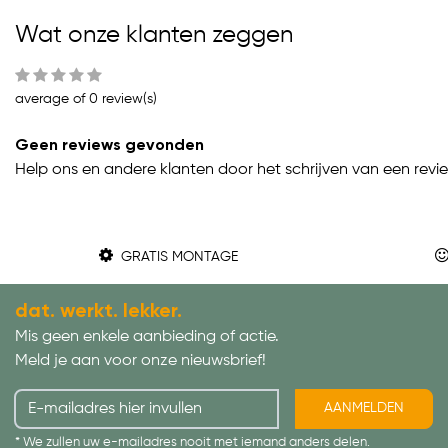
Wat onze klanten zeggen
average of 0 review(s)
Geen reviews gevonden
Help ons en andere klanten door het schrijven van een revi
GRATIS MONTAGE
dat. werkt. lekker.
Mis geen enkele aanbieding of actie.
Meld je aan voor onze nieuwsbrief!
AANMELDEN
* We zullen uw e-mailadres nooit met iemand anders delen.