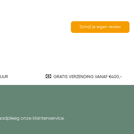
Schrijf je eigen review
TUUR
GRATIS VERZENDING VANAF €400,-
aadpleeg onze klantenservice.