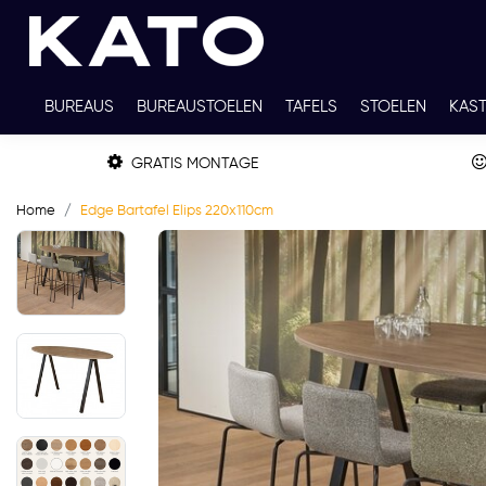
BUREAUS
BUREAUSTOELEN
TAFELS
STOELEN
KAS
TWEEDEHANDS
THUISWERKPLEKKEN
WERKBLADKLEU
GRATIS MONTAGE
Home
Edge Bartafel Elips 220x110cm