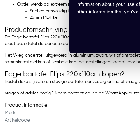
information about your use of
Optie: werkblad extreem mat zwart, laat nagenoeg geen vin
Snel en eenvoudig te reinigen
other information that you’ve
25mm MDF kern
Productomschrijving
De Edge bartafel Elips 220 × 110 cm combineert strak design met sl
biedt deze tafel de perfecte balans tussen staan en zitten, passe
Het V‑leg onderstel, uitgevoerd in aluminium, zwart, wit of antrac
samenkomstplekken of flexibele kantine-opstellingen. Ideaal voor bed
Edge bartafel Elips 220x110cm kopen?
Bestel deze stijlvolle en stevige bartafel eenvoudig online of vra
Vragen of advies nodig? Neem contact op via de WhatsApp‑button
Product informatie
Merk
Artikelcode