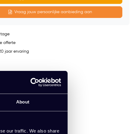
Vraag jouw persoonlijke aanbieding aan
ntage
e offerte
0 jaar ervaring
About
se our traffic. We also share