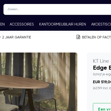
TEN
ACCESSOIRES
KANTOORMEUBILAIR HUREN
AKOESTISC
REN
CONTACT
2 JAAR GARANTIE
BETALEN OP FAC
KT Line
Edge B
Schrijf je ei
EUR 519,0
(627,99 Incl. 
Een v