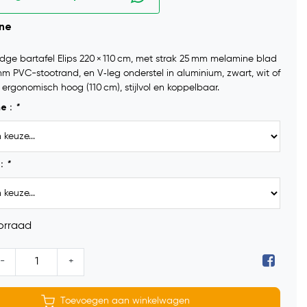
ine
ge bartafel Elips 220 × 110 cm, met strak 25 mm melamine blad
 mm PVC-stootrand, en V‑leg onderstel in aluminium, zwart, wit of
 ergonomisch hoog (110 cm), stijlvol en koppelbaar.
me :
*
d:
*
orraad
-
+
Toevoegen aan winkelwagen