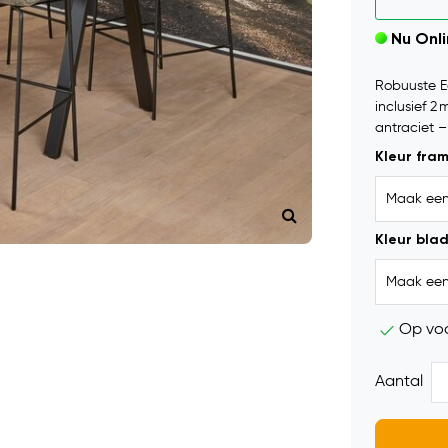
Nu Onl
Robuuste Ed
inclusief 2
antraciet –
Kleur fra
Kleur bla
Op vo
Aantal