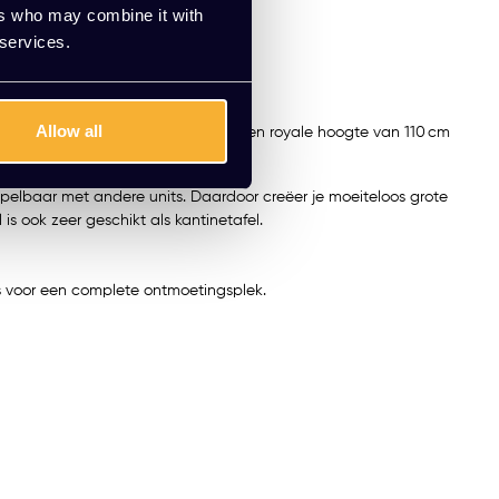
ers who may combine it with
 services.
Allow all
lijtvaste 2 mm PVC-stootrand. Met een royale hoogte van 110 cm
ppelbaar met andere units. Daardoor creëer je moeiteloos grote
is ook zeer geschikt als kantinetafel.
es voor een complete ontmoetingsplek.