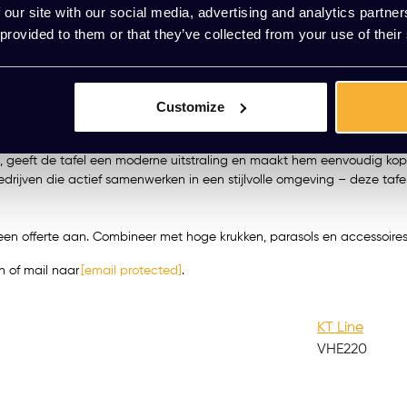
 our site with our social media, advertising and analytics partn
gerafdrukken achter
 provided to them or that they’ve collected from your use of their
Customize
imme functionaliteit. Het 25 mm melamine blad is afgewerkt met een s
nd bij informele overleggen of dynamische werkmomenten.
iet, geeft de tafel een moderne uitstraling en maakt hem eenvoudig ko
rijven die actief samenwerken in een stijlvolle omgeving – deze tafel 
ag een offerte aan. Combineer met hoge krukken, parasols en accessoir
 of mail naar
[email protected]
.
KT Line
VHE220