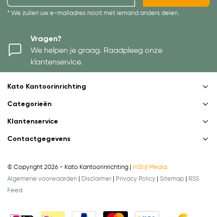
* We zullen uw e-mailadres nooit met iemand anders delen.
Vragen?
We helpen je graag. Raadpleeg onze
klantenservice.
Kato Kantoorinrichting
Categorieën
Klantenservice
Contactgegevens
© Copyright 2026 - Kato Kantoorinrichting |
InStijl Media
Algemene voorwaarden
|
Disclaimer
|
Privacy Policy
|
Sitemap
|
RSS
Feed