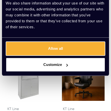
Classic Vergadertafel
Onderbouw stekkerdo
We also share information about your use of our site with
Elips 220x110
os 5x stroom
our social media, advertising and analytics partners who
EUR 479,00 Excl. btw
EUR 25,00 Excl. btw
may combine it with other information that you’ve
(579,59 Incl. btw)
(30,25 Incl. btw)
provided to them or that they’ve collected from your use
of their services.
Allow all
Customize
KT Line
KT Line