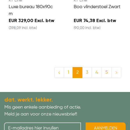
KT Line
KT Line
Luxe bureau 180x90c
Boo vlinderstoel Zwart
m
EUR 329,00 Excl. btw
EUR 74,38 Excl. btw
(398,09 Incl. btw)
(90,00 Incl. btw)
1
2
3
4
5
dat. werkt. lekker.
Mis geen enkele aanbieding of actie.
Meld je aan voor onze nieuwsbrief!
AANMELDEN