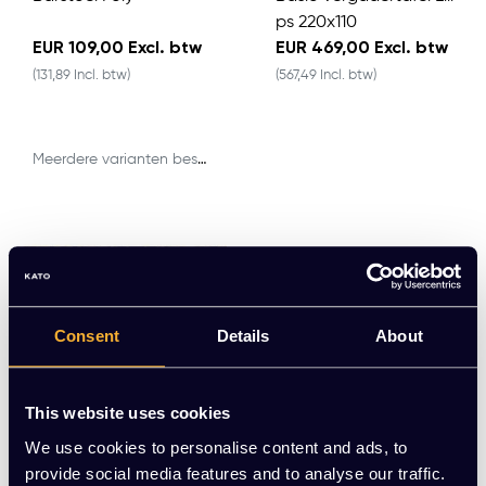
ps 220x110
EUR 109,00 Excl. btw
EUR 469,00 Excl. btw
(131,89 Incl. btw)
(567,49 Incl. btw)
Meerdere varianten beschikbaar
Consent
Details
About
This website uses cookies
We use cookies to personalise content and ads, to
KT Line
KT Line
provide social media features and to analyse our traffic.