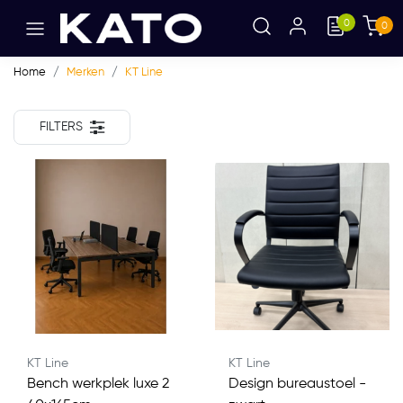
0
0
Home
Merken
KT Line
FILTERS
KT Line
KT Line
Bench werkplek luxe 2
Design bureaustoel -