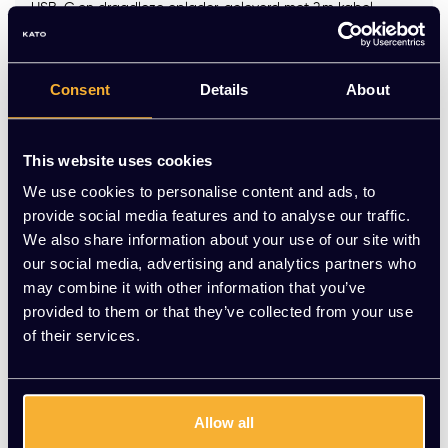
USB-C en draadloze oplader, geleverd met 2 m kabel –
ideaal voor bureaus en vergadertafels waar ruimte en
functionaliteit samenkomen.
Op voorraad
Consent
Details
About
-
+
Aantal
This website uses cookies
We use cookies to personalise content and ads, to
Toevoegen aan winkelwagen
provide social media features and to analyse our traffic.
We also share information about your use of our site with
Vraag jouw persoonlijke aanbieding aan
our social media, advertising and analytics partners who
may combine it with other information that you’ve
Gratis montage
provided to them or that they’ve collected from your use
of their services.
Vrijblijvende offerte
Meer dan 20 jaar ervaring
Productomschrijving
Allow all