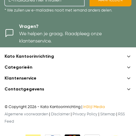
AANMELDEN
* We zullen uw e-mailadres nooit met iemand anders delen.
Vragen?
We helpen je graag. Raadpleeg onze
klantenservice.
Kato Kantoorinrichting
Categorieën
Klantenservice
Contactgegevens
© Copyright 2026 - Kato Kantoorinrichting |
InStijl Media
Algemene voorwaarden
|
Disclaimer
|
Privacy Policy
|
Sitemap
|
RSS
Feed