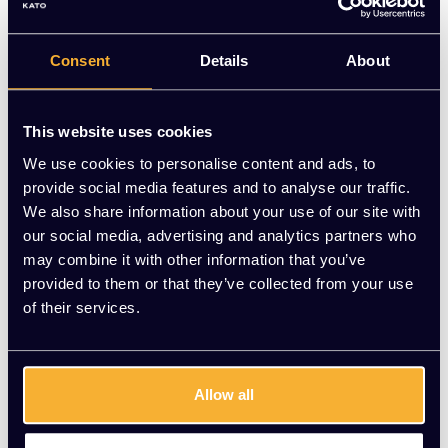
Consent
Details
About
This website uses cookies
We use cookies to personalise content and ads, to
provide social media features and to analyse our traffic.
GST18 Stekkerblok 3x s
GST18 Stekkerblok 4x
We also share information about your use of our site with
troom (incl. aansluitka
stroom (incl. aansluitk
our social media, advertising and analytics partners who
bel 3 meter)
EUR 25,00 Excl. btw
abel 3 meter)
EUR 30,00 Excl. btw
may combine it with other information that you’ve
(30,25 Incl. btw)
(36,30 Incl. btw)
provided to them or that they’ve collected from your use
of their services.
Allow all