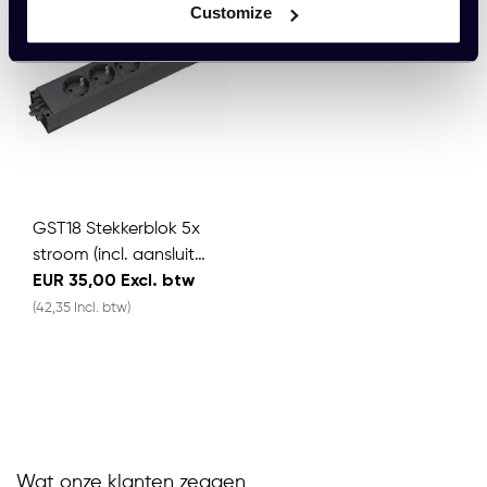
Customize
GST18 Stekkerblok 5x
stroom (incl. aansluitk
abel 3 meter)
EUR 35,00 Excl. btw
(42,35 Incl. btw)
Wat onze klanten zeggen