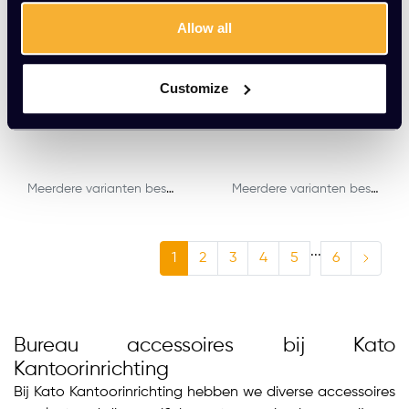
Allow all
Akoestische tussenwa
Bureauscherm Duo W
Customize
nd KT DUO
olvilt
EUR 339,00 Excl. btw
EUR 309,00 Excl. btw
Meerdere varianten beschikbaar
Meerdere varianten beschikbaar
...
1
2
3
4
5
6
Bureau accessoires bij Kato
Kantoorinrichting
Bij Kato Kantoorinrichting hebben we diverse accessoires