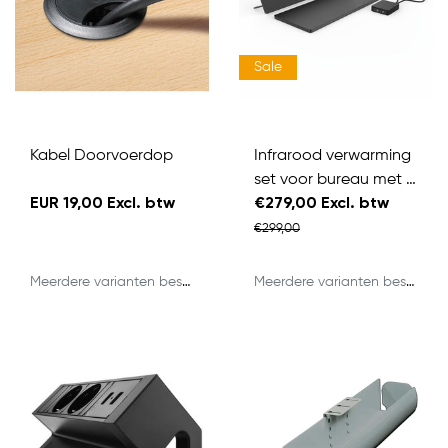
Sale
Kabel Doorvoerdop
Infrarood verwarming
set voor bureau met ti
EUR 19,00 Excl. btw
mer 230V, zwart
€279,00 Excl. btw
€299,00
Meerdere varianten beschikbaar
Meerdere varianten beschikbaar