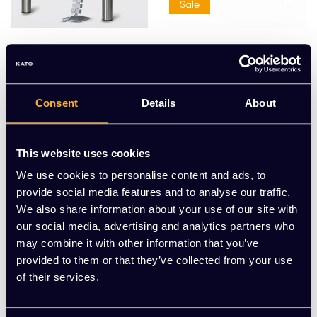
Sale
Kabelslang rechthoeki
Infrarood verwarming
g
op het bureau met tim
EUR 24,54 Excl. btw
er 50W 230V, wit
€145,00 Excl. btw
Consent
Details
About
€139,00
This website uses cookies
Meerdere varianten beschikbaar
Meerdere varianten beschikbaar
We use cookies to personalise content and ads, to
provide social media features and to analyse our traffic.
We also share information about your use of our site with
our social media, advertising and analytics partners who
may combine it with other information that you’ve
provided to them or that they’ve collected from your use
of their services.