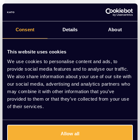
Met deze infrarood verwarming creëer je eenvoudig een
persoonlijke verwarmingszone op je bureau. Geniet van
directe, efficiënte warmte dankzij de GVK-technologie.
Modern design, eenvoudig te installeren en perfect voor elke
Consent
Details
About
werkplek, thuis of op kantoor.
Op voorraad
4-5 weken
This website uses cookies
-
+
Aantal
We use cookies to personalise content and ads, to
provide social media features and to analyse our traffic.
We also share information about your use of our site with
Toevoegen aan winkelwagen
our social media, advertising and analytics partners who
may combine it with other information that you’ve
Vraag jouw persoonlijke aanbieding aan
provided to them or that they’ve collected from your use
of their services.
Gratis montage
Vrijblijvende offerte
Meer dan 20 jaar ervaring
Allow all