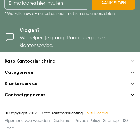
AANMELDEN
* We zullen uw e-mailadres nooit met iemand anders delen.
Vragen?
We helpen je graag. Raadpleeg onze
klantenservice.
Kato Kantoorinrichting
Categorieën
Klantenservice
Contactgegevens
© Copyright 2026 - Kato Kantoorinrichting |
InStijl Media
Algemene voorwaarden
|
Disclaimer
|
Privacy Policy
|
Sitemap
|
RSS
Feed