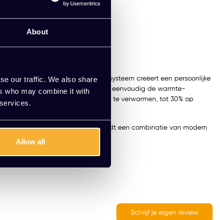
e offerte
0 jaar ervaring
About
fortabele temperaturen meer: dit systeem creëert een persoonlijke
se our traffic. We also share
ebouwde timer en dimfunctie pas je eenvoudig de warmte-
ers who may combine it with
r te verlagen en je werkplek gericht te verwarmen, tot 30% op
 services.
elke kantooromgeving. Dit systeem biedt een combinatie van modern
Allow all
Schrijf je eigen review