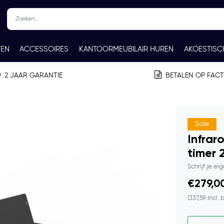
TEN
ACCESSOIRES
KANTOORMEUBILAIR HUREN
AKOESTISC
REN
CONTACT
2 JAAR GARANTIE
BETALEN OP FAC
Sale
Infrar
timer 
Schrijf je ei
€279,00
(337,59 Incl. 