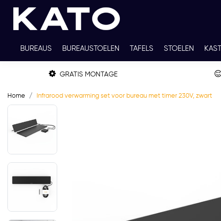
BUREAUS
BUREAUSTOELEN
TAFELS
STOELEN
KAS
TWEEDEHANDS
THUISWERKPLEKKEN
WERKBLADKLEU
GRATIS MONTAGE
Home
Infrarood verwarming set voor bureau met timer 230V, zwart