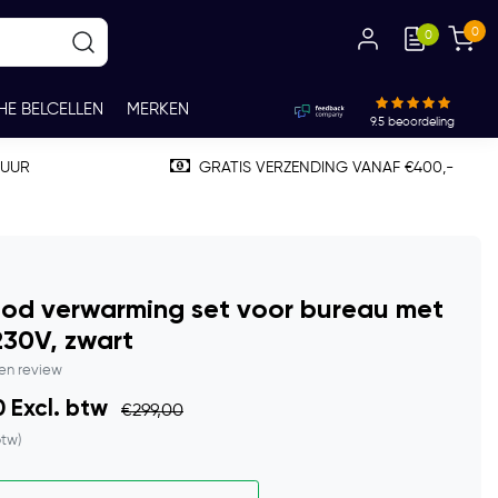
0
0
HE BELCELLEN
MERKEN
9.5
beoordeling
TUUR
GRATIS VERZENDING VANAF €400,-
ood verwarming set voor bureau met
230V, zwart
gen review
 Excl. btw
€299,00
btw)