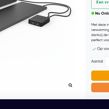
Een v
Nu Onl
Met deze in
verwarmings
dankzij de 
perfect voo
Op vo
Aantal
Gratis mo