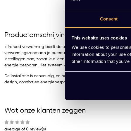
Consent
Productomschrijving
This website uses cookies
Infrarood verwarming biedt de ultieme oplossing voor het optimali
We use cookies to personalis
verwarmingszone aan je bureau. De warmte wordt direct voelbaar
information about your use of
instellingen aan, zodat je alleen verwarmt wat nodig is, wat je en
other information that you’ve
energie besparen. Het systeem werkt alleen wanneer je het nodig h
De installatie is eenvoudig, en het systeem is onderhoudsvrij. Dan
design, comfort en energiebesparing, waardoor je werkplek optim
Wat onze klanten zeggen
average of 0 review(s)