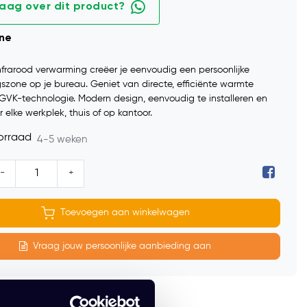
raag over dit product?
ine
frarood verwarming creëer je eenvoudig een persoonlijke
zone op je bureau. Geniet van directe, efficiënte warmte
GVK-technologie. Modern design, eenvoudig te installeren en
r elke werkplek, thuis of op kantoor.
orraad
4-5 weken
-
+
Toevoegen aan winkelwagen
Vraag jouw persoonlijke aanbieding aan
ntage