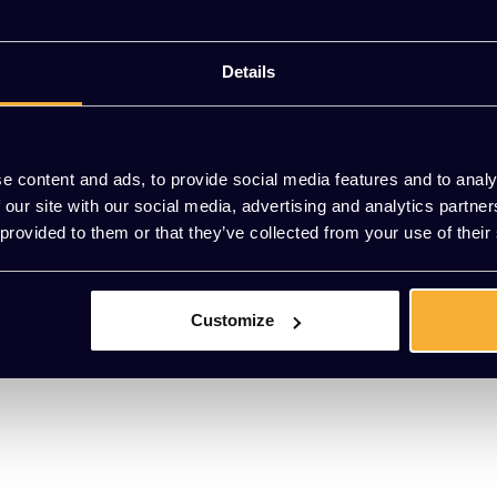
Vrijblijvend
Meer dan 2
Details
seren van de temperatuur op je werkplek. Geen koude handen of oncom
e content and ads, to provide social media features and to analy
 dankzij de GVK-technologie, zonder lange opwarmtijden. Met de ing
 our site with our social media, advertising and analytics partn
ergieverbruik minimaliseert. Bovendien kun je, door de kamertemperatuu
 provided to them or that they’ve collected from your use of their
ebt, wat bijdraagt aan een hoge kostenefficiëntie.
kzij het strakke ontwerp integreert infrarood verwarming naadloos in 
aal wordt verwarmd en je energierekening omlaag gaat.
Customize