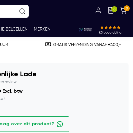
0
0
HE BELCELLEN
MERKEN
9.5
beoordeling
TUUR
GRATIS VERZENDING VANAF €400,-
nlijke Lade
gen review
 Excl. btw
tw)
raag over dit product?