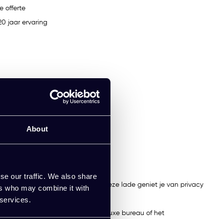
e offerte
0 jaar ervaring
About
se our traffic. We also share
ever niet rond laat slingeren. Met deze lade geniet je van privacy
ers who may combine it with
 services.
erse modellen, zoals het elegante luxe bureau of het