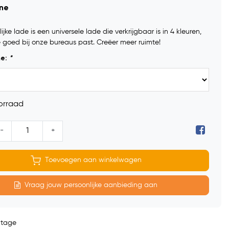
ine
jke lade is een universele lade die verkrijgbaar is in 4 kleuren,
 goed bij onze bureaus past. Creëer meer ruimte!
me:
*
orraad
-
+
Toevoegen aan winkelwagen
Vraag jouw persoonlijke aanbieding aan
ntage