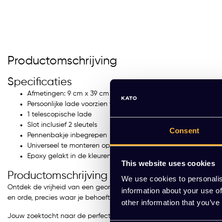
Productomschrijving
Specificaties
Afmetingen: 9 cm x 39 cm x 30 cm (h x b x d)
Persoonlijke lade voorzien van inleg pennenbak
1 telescopische lade
Slot inclusief 2 sleutels
Consent
Pennenbakje inbegrepen
Universeel te monteren op al onze meubellijnen
Epoxy gelakt in de kleuren zwart, wit, aluminium en Antraciet
This website uses cookies
Productomschrijving
We use cookies to personalis
Ontdek de vrijheid van een georganiseerd bureau met jouw eigen Pers
information about your use of
en orde, precies waar je behoefte aan hebt bij je werkplek.
other information that you’ve
Jouw zoektocht naar de perfecte uitbreiding voor jouw werkplek is 