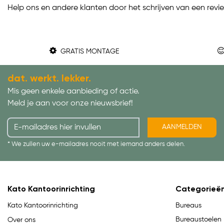
Help ons en andere klanten door het schrijven van een revi
GRATIS MONTAGE
dat. werkt. lekker.
Mis geen enkele aanbieding of actie.
Meld je aan voor onze nieuwsbrief!
AANMELDEN
* We zullen uw e-mailadres nooit met iemand anders delen.
Kato Kantoorinrichting
Categorieë
Bureaus
Kato Kantoorinrichting
Bureaustoelen
Over ons