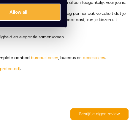
garandeert ook dat alles veilig en alleen toegankelijk voor jou is.
Allow all
e van 9cm en diepte van 30cm. De inleg pennenbak verzekert dat je
het belangrijk is dat alles bij elkaar past, kun je kiezen uit
eiligheid en elegantie samenkomen.
 complete aanbod
bureaustoelen
,
bureaus
en
accessoires
.
 protected]
.
Schrijf je eigen review