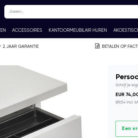
TEN
ACCESSOIRES
KANTOORMEUBILAIR HUREN
AKOESTISC
REN
CONTACT
2 JAAR GARANTIE
BETALEN OP FAC
Persoo
Schrijf je ei
EUR 74,00
(89,54 Incl. b
Een v