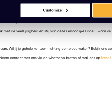
je persoonlijke eigendommen en essentiële bureau accessoires, het slot 
Customize
 wensen over. De afmetingen zijn ideaal: een breedte van 39cm, hoogt
k dat de telescopische lade biedt bij het openen en sluiten. En omdat 
ineren met jouw bureau frame.
k met de veelzijdigheid en stijl van deze Persoonlijke Lade – waar v
e aan. Wil jij je gehele kantoorinrichting compleet maken? Bekijk ons
t? Neem contact met ons via de whatsapp button of mail ons op
[email