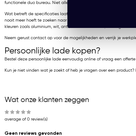
functionele duo bureau. Niet alleen biedt de lade extra ruimte voor 
Wat betreft de specificaties laat deze Persoonlijke Lade niets te
nooit meer hoeft te zoeken naar een pen. Geniet van de gebruiksgema
kleuren zoals aluminium, wit, antraciet of zwart die prachtig comb
Neem gerust contact op voor de mogelijkheden en verrijk je werkple
Persoonlijke lade kopen?
Bestel deze persoonlijke lade eenvoudig online of vraag een offert
Kun je niet vinden wat je zoekt of heb je vragen over een produc
Wat onze klanten zeggen
average of 0 review(s)
Geen reviews gevonden