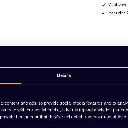
Vrijblijvend
Meer dan 2
Details
e content and ads, to provide social media features and to analy
oonlijke Lade. Ideaal voor die kleine maar belangrijke items die je li
 our site with our social media, advertising and analytics partn
 provided to them or that they’ve collected from your use of their
ten einde met deze Persoonlijke Lade. Monteer het moeiteloos aan div