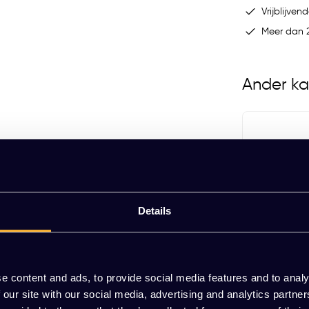
Vrijblijvend
Meer dan 2
Ander ka
Details
en duurzame keuze vol gemak en functionaliteit.
vig kunststof en robuust metaal, waardoor
bij jouw kantoor past: klassiek zwart of
e content and ads, to provide social media features and to analy
ub van energie. Dankzij de simpele bevestiging
 our site with our social media, advertising and analytics partn
Kabelclips
kiest waar de energie vloeit! De handige toevoeging