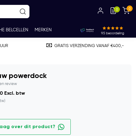
0
0
HE BELCELLEN
MERKEN
9.5
beoordeling
TUUR
GRATIS VERZENDING VANAF €400,-
w powerdock
gen review
0 Excl. btw
btw)
raag over dit product?