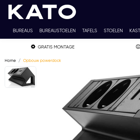
BUREAUS
BUREAUSTOELEN
TAFELS
STOELEN
KAS
TWEEDEHANDS
THUISWERKPLEKKEN
WERKBLADKLEU
GRATIS MONTAGE
Home
Opbouw powerdock