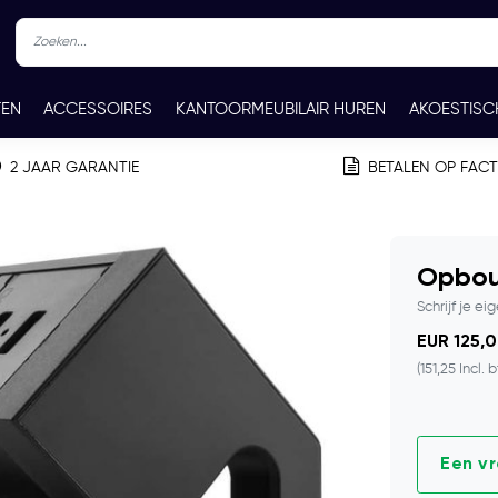
TEN
ACCESSOIRES
KANTOORMEUBILAIR HUREN
AKOESTISC
REN
CONTACT
2 JAAR GARANTIE
BETALEN OP FAC
Opbou
Schrijf je ei
EUR 125,0
(151,25 Incl. 
Een v