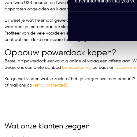
other information that you’ve
van twee USB poorten en twee betrouwbare voedingen met randaar
apparaten opgeladen en klaar voor gebruik te houden.
En weet je wat helemaal geweldig is? Deze Opbouw Powerdock wor
waardoor je meteen aan de slag kunt. Met de Opbouw Powerdock bi
Profiteer van de vele voordelen en zorg dat je nooit meer zonder stro
centraal met deze onmisbare toevoeging aan je werkplek.
Opbouw powerdock kopen?
Bestel dit powerdock eenvoudig online of vraag een offerte aan. Wil
Bekijk ons complete aanbod
bureaustoelen
,
bureaus
en
accessoire
Kun je niet vinden wat je zoekt of heb je vragen over een produc
of mail ons op
[email protected]
.
Wat onze klanten zeggen