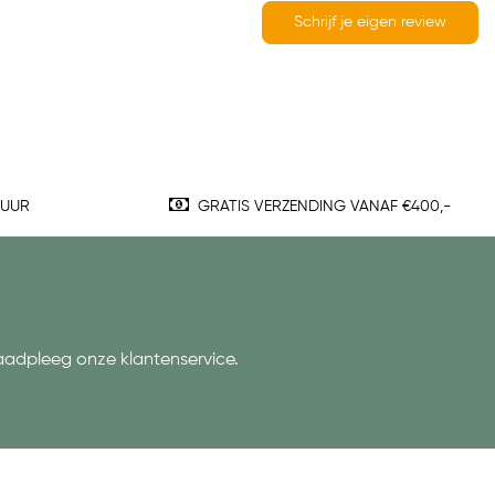
Schrijf je eigen review
TUUR
GRATIS VERZENDING VANAF €400,-
aadpleeg onze klantenservice.