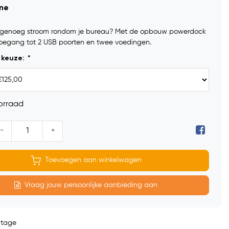
ine
et genoeg stroom rondom je bureau? Met de opbouw powerdock
toegang tot 2 USB poorten en twee voedingen.
 keuze:
*
orraad
-
+
Toevoegen aan winkelwagen
Vraag jouw persoonlijke aanbieding aan
ntage