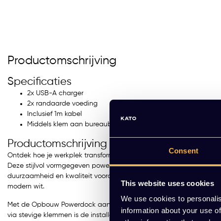
Productomschrijving
Specificaties
2x USB-A charger
2x randaarde voeding
Inclusief 1m kabel
Middels klem aan bureaublad te bevestigen
Productomschrijving
Consent
Ontdek hoe je werkplek transformeert met de Opbouw Powerdock, e
Deze stijlvol vormgegeven powerdock is een samensmelting van ste
duurzaamheid en kwaliteit voorop staan. Kies de kleur die het beste 
This website uses cookies
modern wit.
We use cookies to personalis
Met de Opbouw Powerdock aan je zijde wordt elk bureaublad een h
information about your use of
via stevige klemmen is de installatie een fluitje van een cent. Jij 